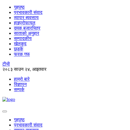
गृहपृष्ठ
प्रभावकारी संवाद
व्यापार ब्यवसाय
हाइप्रोफायल
दमक बजारभित्र
साताको अनुहार
सम्पादकीय
खेलकुद
छड्के
फरक गफ
टीभी
२०८३ साउन २४, आइतवार
हाम्रो बारे
विज्ञापन
सम्पर्क
गृहपृष्ठ
प्रभावकारी संवाद