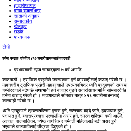
व्यापार ब्यवसाय
हाइप्रोफायल
दमक बजारभित्र
साताको अनुहार
सम्पादकीय
खेलकुद
छड्के
फरक गफ
टीभी
हर्नमा कडाइः एकैदिन ४१३ सवारीसाधनलाई कारवाही
प्रभावकारी न्यूज सम्बाददाता
७ वर्ष अगाडि
काठमाडौं । ट्राफिक प्रहरीले उपत्यकामा हर्न कारवाहीलाई कडाइ गरेको छ ।
महानगरीय ट्राफिक प्रहरी महाशाखाले उपत्यकाभित्र ध्वनि प्रदूषणको समस्या
गम्भीररूपले बढेपछि जथाभावी हर्न बजाएर गुड्ने सवारीसाधनमाथि सोमबारदेखि
हर्नमा कडाइ गरेको हो । महाशाखाले सोमबार मात्र ४१३ सवारीसाधनलाई
कारवाही गरेको छ ।
ध्वनि प्रदूषणले श्रवणशक्तिमा ह्रास हुने, रक्तचाप बढ्दै जाने, हृदयाघात हुने,
पक्षघात हुने, श्वासप्रश्वास प्रणालीमा असर हुने, स्मरण शक्तिमा कमी आउने,
अशक्त, बालबालिका, ज्येष्ठ नागरिक र गर्भवती महिलालाई बढी असर हुने
भएकाले कारवाहीलाई तीव्रता दिइएको हो ।