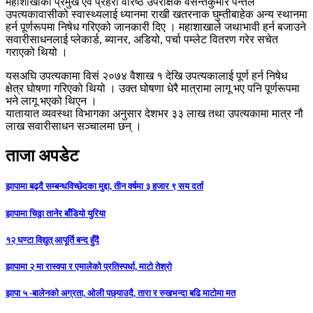
महाशाखाका प्रमुख एवं प्रहरी वरिष्ठ उपरीक्षक वसन्तकुमार पन्तले
उपत्यकावासीको स्वास्थ्यलाई ध्यानमा राखी खतरनाक घुम्तीबाहेक अन्य स्थानमा
हर्न पूर्णरूपमा निषेध गरिएको जानकारी दिए । महाशाखाले जथाभावी हर्न बजाउने
सवारीसाधनलाई प्लेकार्ड, ब्यानर, अडियो, पर्चा पम्लेट वितरण गरेर सचेत
गराएको थियो ।
यसअघि उपत्यकामा विसं २०७४ वैशाख १ देखि उपत्यकालाई पूर्ण हर्न निषेध
क्षेत्र घोषणा गरिएको थियो । उक्त घोषणा धेरै मात्रामा लागू भए पनि पूर्णरूपमा
भने लागू भएको थिएन ।
यातायात व्यवस्था विभागका अनुसार देशभर ३३ लाख तथा उपत्यकामा मात्र नौ
लाख सवारीसाधन सञ्चालमा छन् ।
ताजा अपडेट
झापामा बढ्दै सम्बन्धविच्छेदका मुद्दा, तीन वर्षमा ३ हजार ९ सय दर्ता
झापामा चिठ्ठा तानेर बाँडियो युरिया
१२ घण्टा विद्युत् आपूर्ति बन्द हुँदै
झापामा २ मा रास्वपा र एमालेको प्रतिस्पर्धा, माटो तेश्रो
झापा ५ -बालेनको अग्रता, ओली पछ्याउदै, तारा र रुखभन्दा बढि माटोमा मत