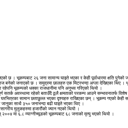
 गएको छ । भूकम्पबाट २६ जना सामान्य घाइते भएका र केही पूर्वाधारमा क्षति पुगेक
 सहज बनेको जनाएको छ । समुद्रमा छालहरु एक मिटरभन्दा अग्ला देखिएका थिए । भ
र रहेपनि भूकम्पको धक्का राजधानीमा पनि अनुभव गरिएको थियो ।
ूर्ण सतर्क अवस्थामा रहेको बताउँदै ठूलै क्षमताको परकम्प आउने सम्भावनातर्फ वि
रभित्रका सामान छताछुल्ल भएका दृश्यहरु राखिएका छन् । भूकम्प गएको केही समय
ान जानुका साथै ३५० जनाभन्दा बढी घाइते भएका थिए ।
 महासागरीय मुलुकहरुमा हजारौंको ज्यान गएको थियो ।
सन् २००४ मा ६.८ म्याग्नीच्यूडको भूकम्पबाट ६८ जनाको मृत्यु भएको थियो ।