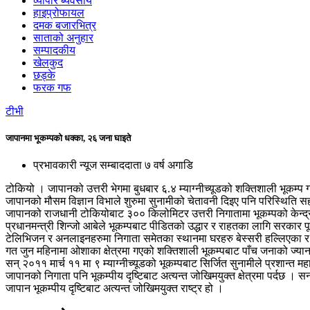
व्यापार ब्यवसाय
हाइप्रोफायल
दमक बजारभित्र
साताको अनुहार
सम्पादकीय
खेलकुद
छड्के
फरक गफ
टीभी
जापानमा भूकम्पको धक्का, २६ जना घाइते
प्रभावकारी न्यूज सम्बाददाता
७ वर्ष अगाडि
टोकियो । जापानको उत्तरी भेगमा बुधबार ६.४ म्याग्नीच्यूडको शक्तिशाली भूकम्प
जापानको मौसम विज्ञान विभाले शुरुमा सुनामीको चेतावनी दिइए पनि परिस्थिति
जापानको राजधानी टोकियोबाट ३०० किलोमिटर उत्तरी निगातामा भूकम्पको केन्द्
प्रधानमन्त्री शिन्जो आबेले भूकम्पबाट पीडितको उद्धार र राहतका लागि सरकार प
टेलिभिजन र अनलाइनहरुमा निगाता समेतका स्थानमा घरहरु बेस्सरी हल्लिएका र घ
गत जुन महिनामा ओशाका क्षेत्रमा गएको शक्तिशाली भूकम्पबाट पाँच जनाको ज्य
सन् २०११ मार्च ११ मा ९ म्याग्नीच्यूडको भूकम्पबाट सिर्जित सुनामीले प्रशान्त
जापानको निगाता पनि भूकम्पीय दृष्टिबाट अत्यन्त जोखिमयुक्त क्षेत्रमा पर्दछ । 
जापान भूकम्पीय दृष्टिबाट अत्यन्त जोखिमयुक्त राष्ट्र हो ।