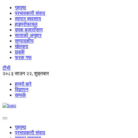
गृहपृष्ठ
प्रभावकारी संवाद
व्यापार ब्यवसाय
हाइप्रोफायल
दमक बजारभित्र
साताको अनुहार
सम्पादकीय
खेलकुद
छड्के
फरक गफ
टीभी
२०८३ साउन २२, शुक्रबार
हाम्रो बारे
विज्ञापन
सम्पर्क
गृहपृष्ठ
प्रभावकारी संवाद