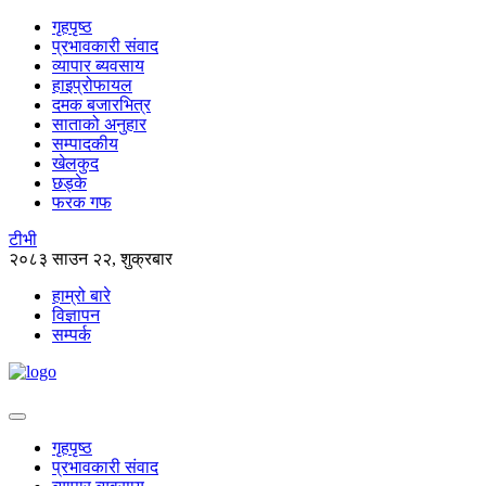
गृहपृष्ठ
प्रभावकारी संवाद
व्यापार ब्यवसाय
हाइप्रोफायल
दमक बजारभित्र
साताको अनुहार
सम्पादकीय
खेलकुद
छड्के
फरक गफ
टीभी
२०८३ साउन २२, शुक्रबार
हाम्रो बारे
विज्ञापन
सम्पर्क
गृहपृष्ठ
प्रभावकारी संवाद