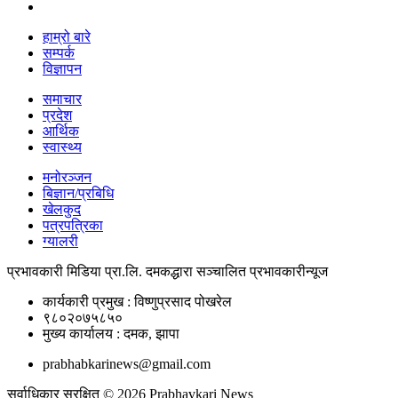
हाम्रो बारे
सम्पर्क
विज्ञापन
समाचार
प्रदेश
आर्थिक
स्वास्थ्य
मनोरञ्जन
बिज्ञान/प्रबिधि
खेलकुद
पत्रपत्रिका
ग्यालरी
प्रभावकारी मिडिया प्रा.लि. दमकद्धारा सञ्चालित प्रभावकारीन्यूज
कार्यकारी प्रमुख : विष्णुप्रसाद पोखरेल
९८०२०७५८५०
मुख्य कार्यालय : दमक, झापा
prabhabkarinews@gmail.com
सर्वाधिकार सुरक्षित © 2026 Prabhavkari News