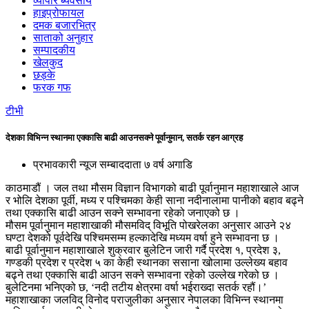
व्यापार ब्यवसाय
हाइप्रोफायल
दमक बजारभित्र
साताको अनुहार
सम्पादकीय
खेलकुद
छड्के
फरक गफ
टीभी
देशका विभिन्न स्थानमा एक्कासि बाढी आउनसक्ने पूर्वानुमान, सतर्क रहन आग्रह
प्रभावकारी न्यूज सम्बाददाता
७ वर्ष अगाडि
काठमाडौं । जल तथा मौसम विज्ञान विभागको बाढी पूर्वानुमान महाशाखाले आज
र भोलि देशका पूर्वी, मध्य र पश्चिमका केही साना नदीनालामा पानीको बहाव बढ्ने
तथा एक्कासि बाढी आउन सक्ने सम्भावना रहेको जनाएको छ ।
मौसम पूर्वानुमान महाशाखाकी मौसमविद् विभूति पोखरेलका अनुसार आउने २४
घण्टा देशको पूर्वदेखि पश्चिमसम्म हल्कादेखि मध्यम वर्षा हुने सम्भावना छ ।
बाढी पूर्वानुमान महाशाखाले शुक्रवार बुलेटिन जारी गर्दै प्रदेश १, प्रदेश ३,
गण्डकी प्रदेश र प्रदेश ५ का केही स्थानका ससाना खोलामा उल्लेख्य बहाव
बढ्ने तथा एक्कासि बाढी आउन सक्ने सम्भावना रहेको उल्लेख गरेको छ ।
बुलेटिनमा भनिएको छ, ‘नदी तटीय क्षेत्रमा वर्षा भईराख्दा सतर्क रहौं।’
महाशाखाका जलविद् विनोद पराजुलीका अनुसार नेपालका विभिन्न स्थानमा