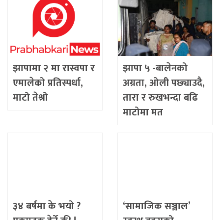
झापामा २ मा रास्वपा र
झापा ५ -बालेनको
एमालेको प्रतिस्पर्धा,
अग्रता, ओली पछ्याउदै,
माटो तेश्रो
तारा र रुखभन्दा बढि
माटोमा मत
३४ बर्षमा के भयो ?
‘सामाजिक सञ्जाल’