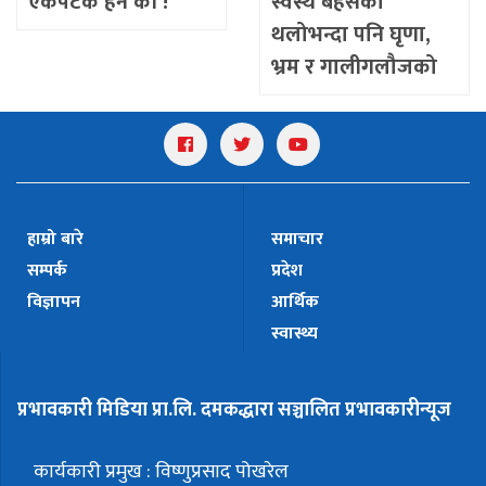
एकपटक हेर्ने की !
स्वस्थ बहसको
थलोभन्दा पनि घृणा,
भ्रम र गालीगलौजको
अखडा बन्दै
हाम्रो बारे
समाचार
सम्पर्क
प्रदेश
विज्ञापन
आर्थिक
स्वास्थ्य
प्रभावकारी मिडिया प्रा.लि. दमकद्धारा सञ्चालित प्रभावकारीन्यूज
कार्यकारी प्रमुख : विष्णुप्रसाद पोखरेल