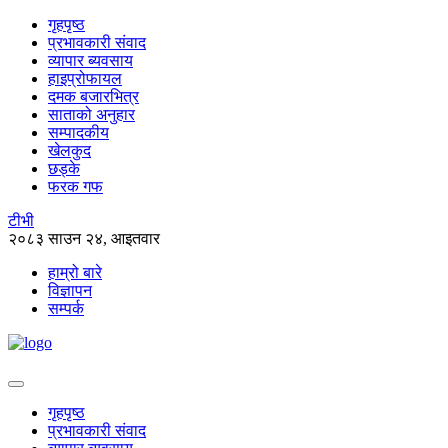
गृहपृष्ठ
प्रभावकारी संवाद
व्यापार ब्यवसाय
हाइप्रोफायल
दमक बजारभित्र
साताको अनुहार
सम्पादकीय
खेलकुद
छड्के
फरक गफ
टीभी
२०८३ साउन २४, आइतवार
हाम्रो बारे
विज्ञापन
सम्पर्क
गृहपृष्ठ
प्रभावकारी संवाद