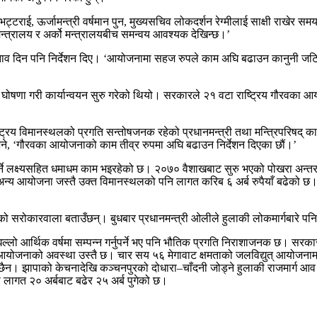
भट्टराई, ऊर्जामन्त्री वर्षमान पुन, मुख्यसचिव लोकदर्शन रेग्मीलाई साक्षी राखेर
 मन्त्रालय र अर्को मन्त्रालयबीच समन्वय आवश्यक देखिन्छ।’
 दिन पनि निर्देशन दिए। ‘आयोजनामा सहज रुपले काम अघि बढाउन कानुनी जटिलता
घोषणा गरी कार्यान्वयन सुरु गरेको थियो। सरकारले २१ वटा राष्ट्रिय गौरवका आय
राष्ट्रिय विमानस्थलको प्रगति सन्तोषजनक रहेको प्रधानमन्त्री तथा मन्त्रिपरिष
भने, ‘गौरवका आयोजनाको काम तीव्र रुपमा अघि बढाउन निर्देशन दिएका छौं।’
गर्ने लक्ष्यसहित धमाधम काम भइरहेको छ। २०७० वैशाखबाट सुरु भएको पोखरा अन्तर्
 अन्य आयोजना जस्तै उक्त विमानस्थलको पनि लागत करिब ६ अर्ब रुपैयाँ बढेको 
िएको सरोकारवाला बताउँछन्। बुधबार प्रधानमन्त्री ओलीले हुलाकी लोकमार्गबारे 
्लो आर्थिक वर्षमा सम्पन्न गर्नुपर्ने भए पनि भौतिक प्रगति निराशाजनक छ। स
् आयोजनाको अवस्था उस्तै छ। चार सय ५६ मेगावाट क्षमताको जलविद्युत् आयोजनामा
छैन। झापाको केचनादेखि कञ्चनपुरको दोधारा–चाँदनी जोड्ने हुलाकी राजमार्ग आव ०७
लागत २० अर्बबाट बढेर २५ अर्ब पुगेको छ।