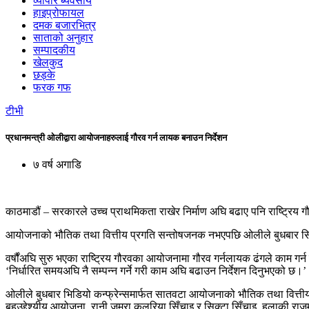
व्यापार ब्यवसाय
हाइप्रोफायल
दमक बजारभित्र
साताको अनुहार
सम्पादकीय
खेलकुद
छड्के
फरक गफ
टीभी
प्रधानमन्त्री ओलीद्वारा आयोजनाहरुलाई गौरव गर्न लायक बनाउन निर्देशन
७ वर्ष अगाडि
काठमाडौं – सरकारले उच्च प्राथमिकता राखेर निर्माण अघि बढाए पनि राष्ट्रिय
आयोजनाको भौतिक तथा वित्तीय प्रगति सन्तोषजनक नभएपछि ओलीले बुधबार सिंहदर
वर्षौंअघि सुरु भएका राष्ट्रिय गौरवका आयोजनामा गौरव गर्नलायक ढंगले काम गर्न 
‘निर्धारित समयअघि नै सम्पन्न गर्ने गरी काम अघि बढाउन निर्देशन दिनुभएको छ।’
ओलीले बुधबार भिडियो कन्फ्रेन्समार्फत सातवटा आयोजनाको भौतिक तथा वित्तीय 
बहुउद्देश्यीय आयोजना, रानी जमरा कुलरिया सिँचाइ र सिक्टा सिँचाइ, हुलाकी राज