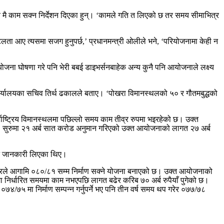
 समय मै काम सक्न निर्देशन दिएका हुन्। ‘कामले गति त लिएको छ तर समय सीमाभित्र
 आए त्यसमा सजग हुनुपर्छ,’ प्रधानमन्त्री ओलीले भने, ‘परियोजनामा केही न
ोजना घोषणा गरे पनि भेरी बबई डाइभर्सनबाहेक अन्य कुनै पनि आयोजनाले लक्ष्य
द् कार्यालयका सचिव तिर्थ ढकालले बताए। ‘पोखरा विमानस्थलको ५० र गौतमबुद्धको
राष्ट्रिय विमानस्थलमा पछिल्लो समय काम तीव्र रुपमा भइरहेको छ। उक्त
छ। सुरुमा २१ अर्ब सात करोड अनुमान गरिएको उक्त आयोजनाको लागत २७ अर्ब
पनि जानकारी लिएका थिए।
रकारले आगामि ०८०/८१ सम्म निर्माण सक्ने योजना बनाएको छ। उक्त आयोजनाको
 निर्धारित समयमा काम नभएपछि लागत बढेर करिब ७० अर्ब रुपैयाँ पुगेको छ।
४/७५ मा निर्माण सम्पन्न गर्नुपर्ने भए पनि तीन वर्ष समय थप गरेर ०७७/७८