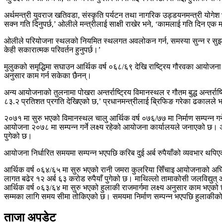
अर्थमन्त्री युवराज खतिवडा, संस्कृति पर्यटन तथा नागरिक उड्डयनमन्त्री योगेश 
सक्न गति दिनुपर्छ,’ ओलीले मन्त्रीलाई साक्षी राखेर भने, ‘कामलाई गति दिन एक
ओलीले परियोजना स्थलको नियमित स्थलगत अवलोकन गर्न, समस्या सुन्न र सुझाव
केही सकारात्मक परिवर्तन हुनुपर्छ।’
मुलुकको समृद्धिमा सघाउन आर्थिक वर्ष ०६८/६९ देखि राष्ट्रिय गौरवका आयोजना 
अनुसार काम गर्न सकेका छैनन्।
अन्य आयोजनाको तुलनामा पोखरा अन्तर्राष्ट्रिय विमानस्थल र गौतम बुद्ध अन्तर्
८३.२ प्रतिशत प्रगति देखिएको छ,’ प्रधानमन्त्रीलाई ब्रिफिङ गरेका ढकालले 
२०७१ मा सुरु भएको विमानस्थल चालु आर्थिक वर्ष ०७६/७७ मा निर्माण सम्पन्न 
आयोजना २०७८ मा सम्पन्न गर्ने लक्ष्य रहेको आयोजना कार्यालयले जनाएको छ।
पुगेको छ।
आयोजना निर्धारित समयमा सम्पन्न भएपछि करिब दुई अर्ब रुपैयाँको व्यवभार थप
आर्थिक वर्ष ०६४/६५ मा सुरु भएको रानी जमरा कुलरिया सिँचाइ आयोजनाको अघिल
लागत बढेर १२ अर्ब ६३ करोड रुपैयाँ पुगेको छ। माथिल्लो तामाकोसी जलविद्युत
आर्थिक वर्ष ०६३/६४ मा सुरु भएको हुलाकी राजमार्गमा लक्ष्य अनुसार काम भएको 
सम्मका लागि समय सीमा तोकिएको छ। समयमा निर्माण सम्पन्न भएपछि हुलाकीको 
ताजा अपडेट