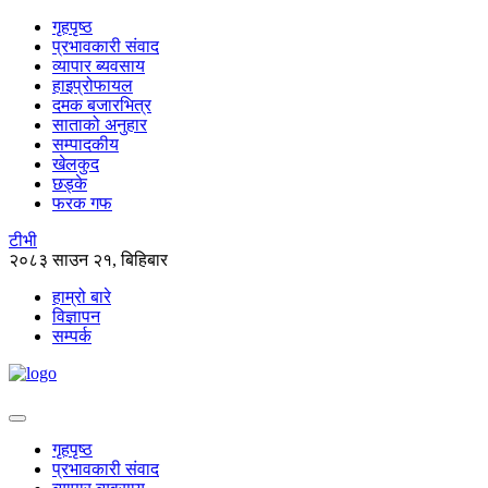
गृहपृष्ठ
प्रभावकारी संवाद
व्यापार ब्यवसाय
हाइप्रोफायल
दमक बजारभित्र
साताको अनुहार
सम्पादकीय
खेलकुद
छड्के
फरक गफ
टीभी
२०८३ साउन २१, बिहिबार
हाम्रो बारे
विज्ञापन
सम्पर्क
गृहपृष्ठ
प्रभावकारी संवाद