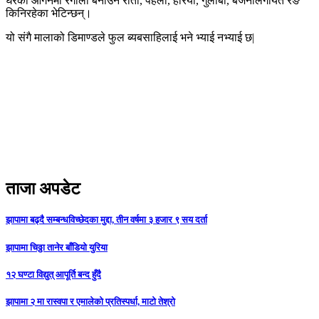
घरको आँगनमा रंगोली बनाउन रातो, पहेँलो, हरियो, गुलाबी, बैजनीलगायत रङ
किनिरहेका भेटिन्छन्।
यो संगै मालाको डिमाण्डले फुल ब्यबसाहिलाई भने भ्याई नभ्याई छ|
ताजा अपडेट
झापामा बढ्दै सम्बन्धविच्छेदका मुद्दा, तीन वर्षमा ३ हजार ९ सय दर्ता
झापामा चिठ्ठा तानेर बाँडियो युरिया
१२ घण्टा विद्युत् आपूर्ति बन्द हुँदै
झापामा २ मा रास्वपा र एमालेको प्रतिस्पर्धा, माटो तेश्रो