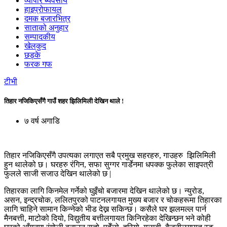
व्यापार ब्यवसाय
हाइप्रोफायल
दमक बजारभित्र
साताको अनुहार
सम्पादकीय
खेलकुद
छड्के
फरक गफ
टीभी
तिहार नजिकिएसँगै गाउँ शहर झिलिमिली देखिन थाले !
७ वर्ष अगाडि
तिहार नजिकिएसँगै उपत्यका लगाएत सबै प्रमुख सहरहरु, गाउहरु झिलिमिली
हुन थालेको छ। घरहरु रंगिन, सफा सुग्गर गार्डेनमा धपक्क फुलेका साइपत्री
फुलले साजी सजाउ देखिन थालेको छ |
तिहारका लागि किनमेल गर्नेको घुइँचो बजारमा देखिन थालेको छ। न्युरोड,
असन, इन्द्रचोक, ललितपुरको पाटनलगायत मुख्य बजार र चोकहरूमा तिहारका
लागि चाहिने सामान किन्नेको भीड देख्न सकिन्छ। कसैले घर झलमल्ल पार्न
मैनबत्ती, माटोको दियो, विद्युतीय बत्तीलगायत किनिरहेका देखिन्छन भने कोही