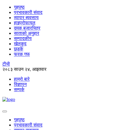
गृहपृष्ठ
प्रभावकारी संवाद
व्यापार ब्यवसाय
हाइप्रोफायल
दमक बजारभित्र
साताको अनुहार
सम्पादकीय
खेलकुद
छड्के
फरक गफ
टीभी
२०८३ साउन २४, आइतवार
हाम्रो बारे
विज्ञापन
सम्पर्क
गृहपृष्ठ
प्रभावकारी संवाद