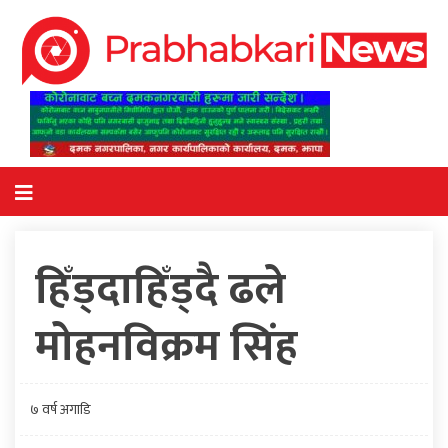
हिँड्दाहिँड्दै ढले
मोहनविक्रम सिंह
७ वर्ष अगाडि