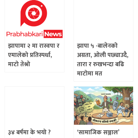
झापामा २ मा रास्वपा र
झापा ५ -बालेनको
एमालेको प्रतिस्पर्धा,
अग्रता, ओली पछ्याउदै,
माटो तेश्रो
तारा र रुखभन्दा बढि
माटोमा मत
३४ बर्षमा के भयो ?
‘सामाजिक सञ्जाल’