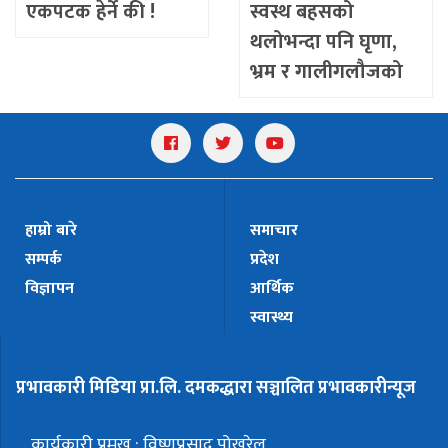
एकपटक हेर्ने की !
स्वस्थ बहसको
थलोभन्दा पनि घृणा,
भ्रम र गालीगलौजको
अखडा बन्दै
हाम्रो बारे
समाचार
सम्पर्क
प्रदेश
विज्ञापन
आर्थिक
स्वास्थ्य
प्रभावकारी मिडिया प्रा.लि. दमकद्धारा सञ्चालित प्रभावकारीन्यूज
कार्यकारी प्रमुख : विष्णुप्रसाद पोखरेल