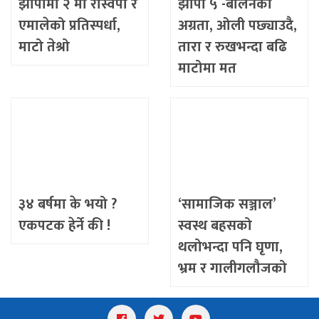
झापामा २ मा रास्वपा र
झापा ५ -बालेनको
एमालेको प्रतिस्पर्धा,
अग्रता, ओली पछ्याउदै,
माटो तेश्रो
तारा र रुखभन्दा बढि
माटोमा मत
३४ बर्षमा के भयो ?
‘सामाजिक सञ्जाल’
एकपटक हेर्ने की !
स्वस्थ बहसको
थलोभन्दा पनि घृणा,
भ्रम र गालीगलौजको
अखडा बन्दै