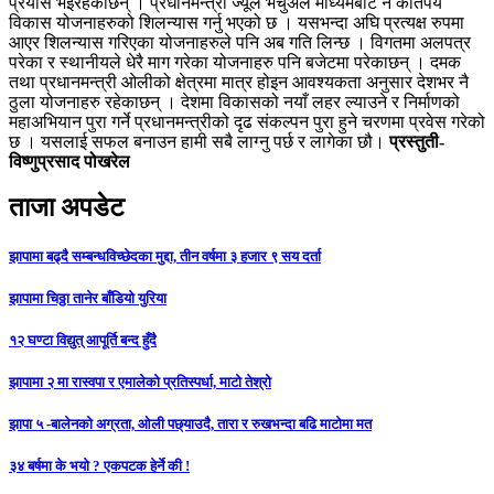
प्रयास भइरहेकाछन् । प्रधानमन्त्री ज्यूले भर्चुअल माध्यमबाट नै कतिपय
विकास योजनाहरुको शिलन्यास गर्नु भएको छ । यसभन्दा अघि प्रत्यक्ष रुपमा
आएर शिलन्यास गरिएका योजनाहरुले पनि अब गति लिन्छ । विगतमा अलपत्र
परेका र स्थानीयले धेरै माग गरेका योजनाहरु पनि बजेटमा परेकाछन् । दमक
तथा प्रधानमन्त्री ओलीको क्षेत्रमा मात्र होइन आवश्यकता अनुसार देशभर नै
ठुला योजनाहरु रहेकाछन् । देशमा विकासको नयाँ लहर ल्याउने र निर्माणको
महाअभियान पुरा गर्ने प्रधानमन्त्रीको दृढ संकल्पन पुरा हुने चरणमा प्रवेस गरेको
छ । यसलाई सफल बनाउन हामी सबै लाग्नु पर्छ र लागेका छौ।
प्रस्तुती-
विष्णुप्रसाद पोखरेल
ताजा अपडेट
झापामा बढ्दै सम्बन्धविच्छेदका मुद्दा, तीन वर्षमा ३ हजार ९ सय दर्ता
झापामा चिठ्ठा तानेर बाँडियो युरिया
१२ घण्टा विद्युत् आपूर्ति बन्द हुँदै
झापामा २ मा रास्वपा र एमालेको प्रतिस्पर्धा, माटो तेश्रो
झापा ५ -बालेनको अग्रता, ओली पछ्याउदै, तारा र रुखभन्दा बढि माटोमा मत
३४ बर्षमा के भयो ? एकपटक हेर्ने की !