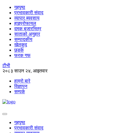
गृहपृष्ठ
प्रभावकारी संवाद
व्यापार ब्यवसाय
हाइप्रोफायल
दमक बजारभित्र
साताको अनुहार
सम्पादकीय
खेलकुद
छड्के
फरक गफ
टीभी
२०८३ साउन २४, आइतवार
हाम्रो बारे
विज्ञापन
सम्पर्क
गृहपृष्ठ
प्रभावकारी संवाद