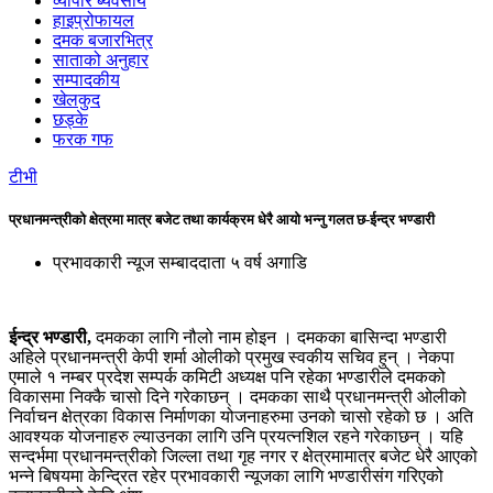
व्यापार ब्यवसाय
हाइप्रोफायल
दमक बजारभित्र
साताको अनुहार
सम्पादकीय
खेलकुद
छड्के
फरक गफ
टीभी
प्रधानमन्त्रीको क्षेत्रमा मात्र बजेट तथा कार्यक्रम धेरै आयो भन्नु गलत छ-ईन्द्र भण्डारी
प्रभावकारी न्यूज सम्बाददाता
५ वर्ष अगाडि
ईन्द्र भण्डारी,
दमकका लागि नौलो नाम होइन । दमकका बासिन्दा भण्डारी
अहिले प्रधानमन्त्री केपी शर्मा ओलीको प्रमुख स्वकीय सचिव हुन् । नेकपा
एमाले १ नम्बर प्रदेश सम्पर्क कमिटी अध्यक्ष पनि रहेका भण्डारीले दमकको
विकासमा निक्कै चासो दिने गरेकाछन् । दमकका साथै प्रधानमन्त्री ओलीको
निर्वाचन क्षेत्रका विकास निर्माणका योजनाहरुमा उनको चासो रहेको छ । अति
आवश्यक योजनाहरु ल्याउनका लागि उनि प्रयत्नशिल रहने गरेकाछन् । यहि
सन्दर्भमा प्रधानमन्त्रीको जिल्ला तथा गृह नगर र क्षेत्रमामात्र बजेट धेरै आएको
भन्ने बिषयमा केन्द्रित रहेर प्रभावकारी न्यूजका लागि भण्डारीसंग गरिएको