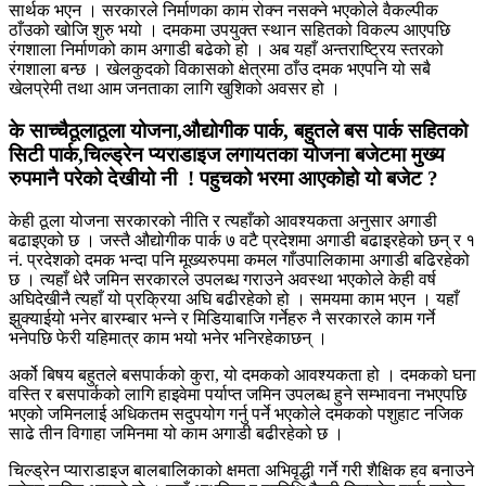
सार्थक भएन । सरकारले निर्माणका काम रोक्न नसक्ने भएकोले वैकल्पीक
ठाँउको खोजि शुरु भयो । दमकमा उपयुक्त स्थान सहितको विकल्प आएपछि
रंगशाला निर्माणको काम अगाडी बढेको हो । अब यहाँ अन्तराष्ट्रिय स्तरको
रंगशाला बन्छ । खेलकुदको विकासको क्षेत्रमा ठाँउ दमक भएपनि यो सबै
खेलप्रेमी तथा आम जनताका लागि खुशिको अवसर हो ।
के साच्चैठूलाठूला योजना,औद्योगीक पार्क, बहुतले बस पार्क सहितको
सिटी पार्क,चिल्ड्रेन प्यराडाइज लगायतका योजना बजेटमा मुख्य
रुपमानै परेको देखीयो नी ! पहुचको भरमा आएकोहो यो बजेट ?
केही ठूला योजना सरकारको नीति र त्यहाँको आवश्यकता अनुसार अगाडी
बढाइएको छ । जस्तै औद्योगीक पार्क ७ वटै प्रदेशमा अगाडी बढाइरहेको छन् र १
नं. प्रदेशको दमक भन्दा पनि मूख्यरुपमा कमल गाँउपालिकामा अगाडी बढिरहेको
छ । त्यहाँ धेरै जमिन सरकारले उपलब्ध गराउने अवस्था भएकोले केही वर्ष
अघिदेखीनै त्यहाँ यो प्रक्रिया अघि बढीरहेको हो । समयमा काम भएन । यहाँ
झुक्याईयो भनेर बारम्बार भन्ने र मिडियाबाजि गर्नेहरु नै सरकारले काम गर्ने
भनेपछि फेरी यहिमात्र काम भयो भनेर भनिरहेकाछन् ।
अर्को बिषय बहुतले बसपार्कको कुरा, यो दमकको आवश्यकता हो । दमकको घना
वस्ति र बसपार्कको लागि हाइवेमा पर्याप्त जमिन उपलब्ध हुने सम्भावना नभएपछि
भएको जमिनलाई अधिकतम सदुपयोग गर्नु पर्ने भएकोले दमकको पशुहाट नजिक
साढे तीन विगाहा जमिनमा यो काम अगाडी बढीरहेको छ ।
चिल्ड्रेन प्याराडाइज बालबालिकाको क्षमता अभिवृद्धी गर्ने गरी शैक्षिक हव बनाउने