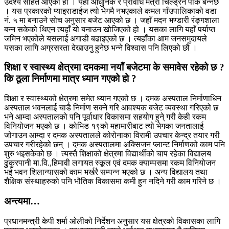
उदेश्य सहित आएको हो । यहाँ आधुनिक र प्रविधि मैत्री चिल्ड्रेन पार्क बन्नेछ
। यस प्रकारको प्याइराडाईज त्यो भेगमै नभएकाले कमल गाँउपालिकाको वडा
नं. ५ मा बनाउने सोच अनुसार बजेट आएको छ । जहाँ मदन भण्डारी रंङ्गशाला
बन्न सकेको थिएन त्यहाँ यो बनाउन खोजिएको हो । यसका लागि यहाँ पर्याप्त
जमिन भएकोले यसलाई अगाडी बढाइएको छ । त्यहाँका आम जनसमुदायले
यसका लागि अग्रसरता देखाउनु हुनेछ भन्ने विश्वास पनि लिएको छौ ।
शिक्षा र स्वास्थ्य क्षेत्रमा दमकमा नयाँ बजेटमा के समावेस रहेको छ ?
कि ठूला निर्माणमा मात्र ध्यान गएको हो ?
शिक्षा र स्वास्थ्यको क्षेत्रमा समेत ध्यान गएको छ । दमक अस्पताल निर्माणाधिन
अस्पताल भवनलाई चाडै निर्माण सक्ने गरि आवश्यक बजेट व्यवस्था गरिएको छ
भने आम्दा अस्पतालको पनि पूर्वाधार विकासमा सहयोग हुने् गरी केही रकम
विनियोजन भएको छ । कोभिड १९को महामारीबाट त्यो भेगका जनतालाई
जोगाउन आम्दा र दमक अस्पतालले कोरोनाका विरामी उपचार केन्द्र तयार गरी
उपचार गरीरहेको छन् । दमक अस्पतालमा अक्सिजन प्लान्ट निर्माणको काम पनि
शुरु भइसकेको छ । त्यस्तै शिक्षाको क्षेत्रमा विद्यार्थीको चाप रहेका विद्यालय
ढुकुरपानी मा.वि.,हिमावी लगायत स्कूल एवं दमक क्याम्पसमा रकम विनियोजन
भई भवन शिलान्यासको काम भर्खरै सम्पन्न भएको छ । अन्य विद्यालय तथा
शैक्षिक संस्थाहरुको पनि भौतिक विकासमा कमी हुन नदिने गरी काम गरिने छ ।
अन्त्यमा…
प्रधानमन्त्री केपी शर्मा ओलीको निर्देशन अनुसार यस क्षेत्रको विकासका लागि