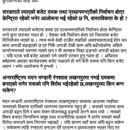
कुराकानीको केहि अंश-
सरकारले ल्याएको बजेट दमक तथा प्रधानमन्त्रीको निर्वाचन क्षेत्र
केन्द्रित रहेको भनेर आलोचना भई रहेको छ नि, वास्तविकता के हो ?
सरकारले ल्याएको बजेटमा दमक एवं प्रधानमन्त्रीको निर्वाचन क्षेत्र केन्द्रित
भन्ने कुरा सरासर गलत हो । देशका सबै निर्वाचन क्षेत्र एवं जिल्लामा बजेट
विनियोजन भएको छ । त्यस मध्ये केही ठाउँमा त्यहाँको आवश्यकतालाई हेरेर थप
काम अगाडी बढाइएको छ एवं निकै अगाडी देखी काम अघि बढीरहेकोमा अहिले
कार्यान्वयनको चरणमा गएको छन् र ती कामहरु तिब्र ढङ्गले अगाडी बढेका छन्
। यहि पटक सबै बजेट आएको भने जसरी प्रचार हुनु गलत हो । अघिल्ला
बर्षहरुमा आएका कार्यक्रममा बजेट नआउने हो भने फेरी यसमा पनि किन बजेट
आएन ? भनेर आलोचना नै हुन्थ्यो ।
अन्तराष्ट्रिय मदन भण्डारी रंगशाला लखनपुरमा नभई दमकमा
बनाएको भनेर यसको पनि विरोध भईरहेको छ,लखनपुरमा किन बन्न
सकेन?
मदन भण्डारी अन्तराष्ट्रिय रंगशाला लखनपुरबाट दमकमा आउनमा त्यहीका
जनताको विकास प्रतिको धारणामा एकरुपता नहुनु हो । कसको पालामा काम
अगाडी बढ्न दिने र काम रोक्न योजनाबद्ध ढङ्गले लाग्ने काम भयो । नामको
बिषय बनाएर भिन्नभिन्न समुह तथा राजनीतिक दलहरु नै लागेर यसको चर्को
विरोध जनाउने काम निरन्तर भइरह्यो । यहि कारण यहाँ काम अघि बढ्न सकेन
। सकेसम्म त्यहि रंगशाला बनाउन धेरै प्रयत्न र छलफलहरु भएका थिए तर