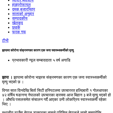
व्यापार ब्यवसाय
हाइप्रोफायल
दमक बजारभित्र
साताको अनुहार
सम्पादकीय
खेलकुद
छड्के
फरक गफ
टीभी
झापामा कोरोना संक्रमणका कारण एक जना स्वास्थ्यकर्मीको मृत्यु
प्रभावकारी न्यूज सम्बाददाता
५ वर्ष अगाडि
झापा ।
झापामा कोरोना भाइरस संक्रमणका कारण एक जना स्वास्थ्यकर्मीको
मृत्यु भएको छ ।
विगत सात दिनदेखि बिर्ता सिटी हस्पिटलमा उपचाररत हल्दिबारी १ गोलधापका
४२ वर्षिय षडानन्द नेपालको उपचारका क्रममा आज बिहान ३ बजे मृत्यु भएको हो
। औषधि पसलसमेत संचालन गर्दै आएका उनी लोकप्रिय स्वास्थ्यकर्मी रहेका
थिए ।
स्थानीय ठाउँमा नेपाल डाक्टरका नामले परिचित नेपालले लामो समयदेखि