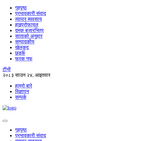
गृहपृष्ठ
प्रभावकारी संवाद
व्यापार ब्यवसाय
हाइप्रोफायल
दमक बजारभित्र
साताको अनुहार
सम्पादकीय
खेलकुद
छड्के
फरक गफ
टीभी
२०८३ साउन २४, आइतवार
हाम्रो बारे
विज्ञापन
सम्पर्क
गृहपृष्ठ
प्रभावकारी संवाद