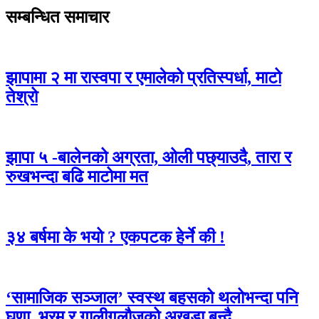
सम्बन्धित समाचार
झापामा २ मा रास्वपा र एमालेको प्रतिस्पर्धा, माटो
तेश्रो
झापा ५ -बालेनको अग्रता, ओली पछ्याउदै, तारा र
रुखभन्दा बढि माटोमा मत
३४ बर्षमा के भयो ? एकपटक हेर्ने की !
‘सामाजिक सञ्जाल’ स्वस्थ बहसको थलोभन्दा पनि
घृणा, भ्रम र गालीगलौजको अखडा बन्दै