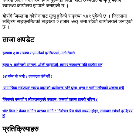
नगरपालिका १ का ५५ वर्षीय पुरुषको बिर्ता सिटी अस्पतालमा मृत्यु भएको
स्वास्थ्य कार्यालय झापाले जनाएको छ ।
योसँगै जिल्लामा कोरोनाबाट मृत्यु हुनेको सङ्ख्या ५४९ पुगेको छ । जिल्लामा
सक्रिय सङ्क्रमितको सङ्ख्या २ हजार ५७३ जना रहेको कार्यालयले जनाएको
छ ।
ताजा अपडेट
झापामा २ मा रास्वपा र एमालेको प्रतिस्पर्धा, माटो तेश्रो
झापा ५ -बालेनको अग्रता, ओली पछ्याउदै, तारा र रुखभन्दा बढि माटोमा मत
३४ बर्षमा के भयो ? एकपटक हेर्ने की !
‘सामाजिक सञ्जाल’ स्वस्थ बहसको थलोभन्दा पनि घृणा, भ्रम र गालीगलौजको अखडा बन्दै
विवेकको बन्धकी र लोकतन्त्रको उपहास: कसको हातमा हाम्रो भविष्य ?
भोट किन ? केका लागि र कस्का लागि ? निर्वाचन रिस पोख्ने माध्यम होइन, समाधान खोज्ने प्रक्रिया
हो
प्रतिक्रियाहरु