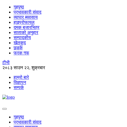
गृहपृष्ठ
प्रभावकारी संवाद
व्यापार ब्यवसाय
हाइप्रोफायल
दमक बजारभित्र
साताको अनुहार
सम्पादकीय
खेलकुद
छड्के
फरक गफ
टीभी
२०८३ साउन २२, शुक्रबार
हाम्रो बारे
विज्ञापन
सम्पर्क
गृहपृष्ठ
प्रभावकारी संवाद