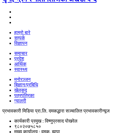
हाम्रो बारे
सम्पर्क
विज्ञापन
समाचार
प्रदेश
आर्थिक
स्वास्थ्य
मनोरञ्जन
बिज्ञान/प्रबिधि
खेलकुद
पत्रपत्रिका
ग्यालरी
प्रभावकारी मिडिया प्रा.लि. दमकद्धारा सञ्चालित प्रभावकारीन्यूज
कार्यकारी प्रमुख : विष्णुप्रसाद पोखरेल
९८०२०७५८५०
मुख्य कार्यालय : दमक, झापा