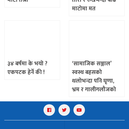
माटोमा मत
३४ बर्षमा के भयो ?
‘सामाजिक सञ्जाल’
एकपटक हेर्ने की !
स्वस्थ बहसको
थलोभन्दा पनि घृणा,
भ्रम र गालीगलौजको
अखडा बन्दै