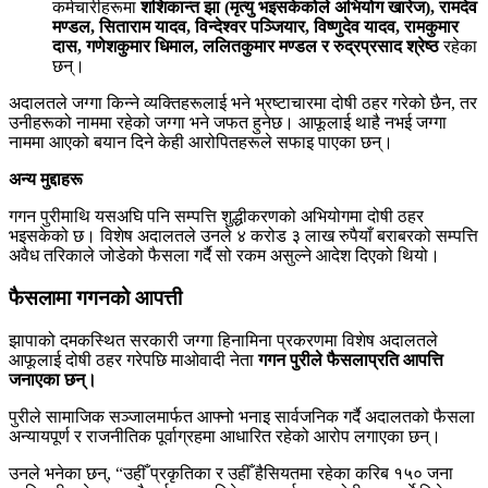
कर्मचारीहरूमा
शशिकान्त झा (मृत्यु भइसकेकोले अभियोग खारेज), रामदेव
मण्डल, सिताराम यादव, विन्देश्वर पञ्जियार, विष्णुदेव यादव, रामकुमार
दास, गणेशकुमार धिमाल, ललितकुमार मण्डल र रुद्रप्रसाद श्रेष्ठ
रहेका
छन्।
अदालतले जग्गा किन्ने व्यक्तिहरूलाई भने भ्रष्टाचारमा दोषी ठहर गरेको छैन, तर
उनीहरूको नाममा रहेको जग्गा भने जफत हुनेछ। आफूलाई थाहै नभई जग्गा
नाममा आएको बयान दिने केही आरोपितहरूले सफाइ पाएका छन्।
अन्य मुद्दाहरू
गगन पुरीमाथि यसअघि पनि सम्पत्ति शुद्धीकरणको अभियोगमा दोषी ठहर
भइसकेको छ। विशेष अदालतले उनले ४ करोड ३ लाख रुपैयाँ बराबरको सम्पत्ति
अवैध तरिकाले जोडेको फैसला गर्दै सो रकम असुल्ने आदेश दिएको थियो।
फैसलामा गगनको आपत्ती
झापाको दमकस्थित सरकारी जग्गा हिनामिना प्रकरणमा विशेष अदालतले
आफूलाई दोषी ठहर गरेपछि माओवादी नेता
गगन पुरीले फैसलाप्रति आपत्ति
जनाएका छन्।
पुरीले सामाजिक सञ्जालमार्फत आफ्नो भनाइ सार्वजनिक गर्दै अदालतको फैसला
अन्यायपूर्ण र राजनीतिक पूर्वाग्रहमा आधारित रहेको आरोप लगाएका छन्।
उनले भनेका छन्, “उहीँ प्रकृतिका र उहीँ हैसियतमा रहेका करिब १५० जना