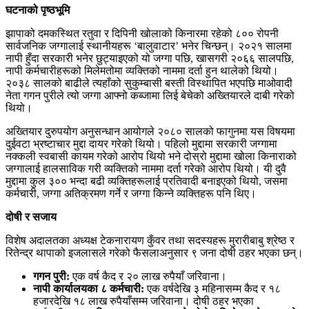
घटनाको पृष्ठभूमि
झापाको दमकस्थित रतुवा र दिपिनी खोलाको किनारमा रहेको ८०० रोपनी
सार्वजनिक जग्गालाई स्थानीयहरू ‘बालुवाटार’ भनेर चिन्छन्। २०२१ सालमा
नापी हुँदा सरकारी भनेर छुट्याइएको यो जग्गा पछि, खासगरी २०६६ सालपछि,
नापी कर्मचारीहरूको मिलेमतोमा व्यक्तिको नाममा दर्ता हुन थालेको थियो।
२०३८ सालको बाढीले त्यहाँको सुकुम्बासी बस्ती विस्थापित भएपछि माओवादी
नेता गगन पुरीले त्यो जग्गा आफ्नो कब्जामा लिई बेचेको अख्तियारले दाबी गरेको
थियो।
अख्तियार दुरुपयोग अनुसन्धान आयोगले २०८० सालको फागुनमा यस विषयमा
दुईवटा भ्रष्टाचार मुद्दा दायर गरेको थियो। पहिलो मुद्दामा सरकारी जग्गामा
नक्कली स्वबासी कायम गरेको आरोप थियो भने दोस्रो मुद्दामा खोला किनाराको
जग्गालाई हालसाविक गरी व्यक्तिको नाममा दर्ता गरेको आरोप थियो। यी दुवै
मुद्दामा कुल ३०० भन्दा बढी व्यक्तिहरूलाई प्रतिवादी बनाइएको थियो, जसमा
कर्मचारी, जग्गा अतिक्रमण गर्ने र जग्गा किन्ने व्यक्तिहरू पनि थिए।
दोषी र सजाय
विशेष अदालतका अध्यक्ष टेकनारायण कुँवर तथा सदस्यहरू मुरारीबाबु श्रेष्ठ र
रितेन्द्र थापाको इजलासले गरेको फैसलाअनुसार ९ जना दोषी ठहर भएका छन्।
गगन पुरी:
एक वर्ष कैद र २० लाख रुपैयाँ जरिवाना।
नापी कार्यालयका ८ कर्मचारी:
एक वर्षदेखि ३ महिनासम्म कैद र १८
हजारदेखि १८ लाख रुपैयाँसम्म जरिवाना। दोषी ठहर भएका