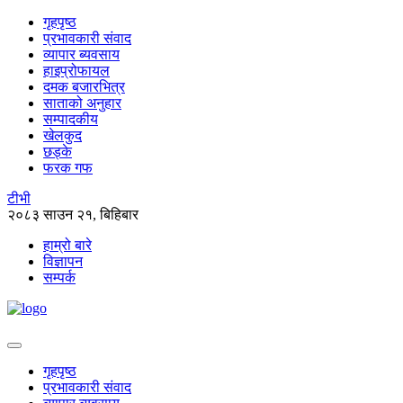
गृहपृष्ठ
प्रभावकारी संवाद
व्यापार ब्यवसाय
हाइप्रोफायल
दमक बजारभित्र
साताको अनुहार
सम्पादकीय
खेलकुद
छड्के
फरक गफ
टीभी
२०८३ साउन २१, बिहिबार
हाम्रो बारे
विज्ञापन
सम्पर्क
गृहपृष्ठ
प्रभावकारी संवाद