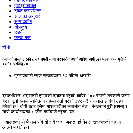
व्यापार ब्यवसाय
हाइप्रोफायल
दमक बजारभित्र
साताको अनुहार
सम्पादकीय
खेलकुद
छड्के
फरक गफ
टीभी
दमकको बालुवाटारको ८ सय रोपनी जग्गा सरकारीकरणको आदेश, दोषी ठहर भएका गगन पुरीको
यस्तो छ प्रतिक्रिया
प्रभावकारी न्यूज सम्बाददाता
१२ महिना अगाडि
दमक/विशेष अदालतले झापाको दमकमा रहेको करिब ८०० रोपनी सरकारी जग्गा
गैरकानूनी रूपमा व्यक्तिको नाममा दर्ता गरेको ठहर गर्दै ९ जनालाई दोषी ठहर
गरेको छ। दोषी ठहर हुनेमा माओवादीका स्थानीय नेता
रेवतराज पुरी (गगन)
र
नापी कार्यालयका ८ जना कर्मचारी रहेका छन्।
अदालतको यो फैसलासँगै ती सबै जग्गा जफत भई नेपाल सरकारको नाममा
आउने भएको छ।