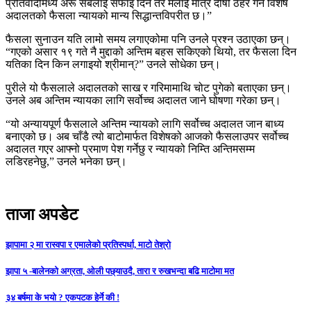
प्रतिवादीमध्ये अरू सबैलाई सफाइ दिने तर मलाई मात्र दोषी ठहर गर्ने विशेष
अदालतको फैसला न्यायको मान्य सिद्धान्तविपरीत छ।”
फैसला सुनाउन यति लामो समय लगाएकोमा पनि उनले प्रश्न उठाएका छन्।
“गएको असार १९ गते नै मुद्दाको अन्तिम बहस सकिएको थियो, तर फैसला दिन
यतिका दिन किन लगाइयो श्रीमान्?” उनले सोधेका छन्।
पुरीले यो फैसलाले अदालतको साख र गरिमामाथि चोट पुगेको बताएका छन्।
उनले अब अन्तिम न्यायका लागि सर्वोच्च अदालत जाने घोषणा गरेका छन्।
“यो अन्यायपूर्ण फैसलाले अन्तिम न्यायको लागि सर्वोच्च अदालत जान बाध्य
बनाएको छ। अब चाँडै त्यो बाटोमार्फत विशेषको आजको फैसलाउपर सर्वोच्च
अदालत गएर आफ्नो प्रमाण पेश गर्नेछु र न्यायको निम्ति अन्तिमसम्म
लडिरहनेछु,” उनले भनेका छन्।
ताजा अपडेट
झापामा २ मा रास्वपा र एमालेको प्रतिस्पर्धा, माटो तेश्रो
झापा ५ -बालेनको अग्रता, ओली पछ्याउदै, तारा र रुखभन्दा बढि माटोमा मत
३४ बर्षमा के भयो ? एकपटक हेर्ने की !