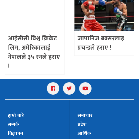
आईसीसी विश्व क्रिकेट
जापानिज बक्सरलाइ
लिग, अमेरिकालाई
प्रचन्डले हराए !
नेपालले ३५ रनले हराए
!
हाम्रो बारे
समाचार
सम्पर्क
प्रदेश
विज्ञापन
आर्थिक