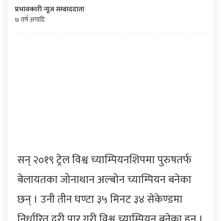
प्रभावकारी न्यूज सम्बाददाता
७ वर्ष अगाडि
सन् २०१९ ट्रेल विश्व च्याम्पियनशिपमा पुरुषतर्फ
बेलायतका जोनाथान अल्बोन च्याम्पियन बनेका
छन् । उनी तीन घण्टा ३५ मिनट ३४ सेकेण्डमा
निर्धा्रित दूरी पार गरी विश्व च्याम्पियन बनेका हुन् ।