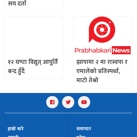
सय दर्ता
१२ घण्टा विद्युत् आपूर्ति
झापामा २ मा रास्वपा र
बन्द हुँदै
एमालेको प्रतिस्पर्धा,
माटो तेश्रो
हाम्रो बारे
समाचार