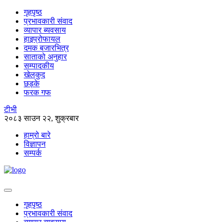
गृहपृष्ठ
प्रभावकारी संवाद
व्यापार ब्यवसाय
हाइप्रोफायल
दमक बजारभित्र
साताको अनुहार
सम्पादकीय
खेलकुद
छड्के
फरक गफ
टीभी
२०८३ साउन २२, शुक्रबार
हाम्रो बारे
विज्ञापन
सम्पर्क
गृहपृष्ठ
प्रभावकारी संवाद