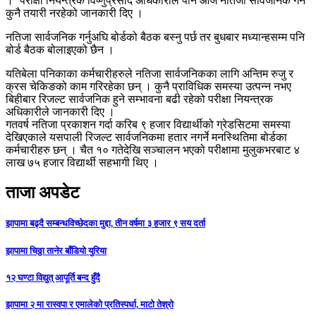
।’ परीक्षा नियन्त्रक विष्णुप्रसाद अधिकारीले पनि आज नतिजा सार्वजनिक गर्ने
कुनै तयारी नरहेको जानकारी दिए ।
नतिजा सार्वजनिक गर्नुअघि बोर्डको बैठक बस्नु पर्छ तर बुधबार मध्यान्हसम्म पनि
बोर्ड बैठक बोलाइएको छैन ।
यतिबेला पनिकाका कर्मचारीहरुले नतिजा सार्वजनिकका लागि अन्तिम रुजु र
क्रस चेकिङको काम गरिरहेका छन् । कुनै प्राविधिक समस्या उत्पन्न नभए
बिहीबार रिजल्ट सार्वजनिक हुने सम्भावना बढी रहेको परीक्षा नियन्त्रक
अधिकारीले जानकारी दिए ।
गतवर्ष नतिजा प्रकाशन गर्दा करिब ९ हजार विद्यार्थीको ग्रेडसिटमा समस्या
देखिएकाले यसपाली रिजल्ट सार्वजनिकमा हतार नगर्ने मनस्थितिमा बोर्डका
कर्मचारीहरु छन् । चैत १० गतेदेखि सञ्चालन भएको परीक्षामा मुलुकभरबाट ४
लाख ७५ हजार विद्यार्थी सहभागी थिए ।
ताजा अपडेट
झापामा बढ्दै सम्बन्धविच्छेदका मुद्दा, तीन वर्षमा ३ हजार ९ सय दर्ता
झापामा चिठ्ठा तानेर बाँडियो युरिया
१२ घण्टा विद्युत् आपूर्ति बन्द हुँदै
झापामा २ मा रास्वपा र एमालेको प्रतिस्पर्धा, माटो तेश्रो