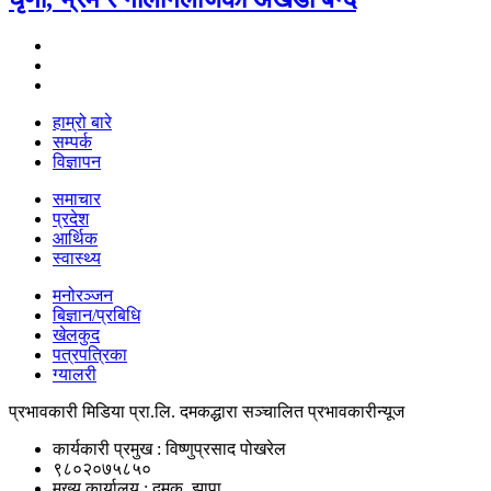
हाम्रो बारे
सम्पर्क
विज्ञापन
समाचार
प्रदेश
आर्थिक
स्वास्थ्य
मनोरञ्जन
बिज्ञान/प्रबिधि
खेलकुद
पत्रपत्रिका
ग्यालरी
प्रभावकारी मिडिया प्रा.लि. दमकद्धारा सञ्चालित प्रभावकारीन्यूज
कार्यकारी प्रमुख : विष्णुप्रसाद पोखरेल
९८०२०७५८५०
मुख्य कार्यालय : दमक, झापा