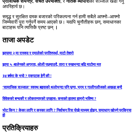
प्राविधिक संयन्त्र
,
सचेत उपभोक्ता
, र
नैतिक व्यापारी
को सञ्जाल खडा गर्नु
अपरिहार्य छ।
समृद्ध र सुरक्षित दमक बजारको परिकल्पना गर्न हामी सबैले आफ्नो–आफ्नो
जिम्मेवारी पुरा गर्नुपर्ने समय आएको छ। यद्यपि चुनौतीहरू छन्, समाधानका
बाटाहरू पनि त्यत्तिकै प्रष्ट छन्
।
ताजा अपडेट
झापामा २ मा रास्वपा र एमालेको प्रतिस्पर्धा, माटो तेश्रो
झापा ५ -बालेनको अग्रता, ओली पछ्याउदै, तारा र रुखभन्दा बढि माटोमा मत
३४ बर्षमा के भयो ? एकपटक हेर्ने की !
‘सामाजिक सञ्जाल’ स्वस्थ बहसको थलोभन्दा पनि घृणा, भ्रम र गालीगलौजको अखडा बन्दै
विवेकको बन्धकी र लोकतन्त्रको उपहास: कसको हातमा हाम्रो भविष्य ?
भोट किन ? केका लागि र कस्का लागि ? निर्वाचन रिस पोख्ने माध्यम होइन, समाधान खोज्ने प्रक्रिया
हो
प्रतिक्रियाहरु