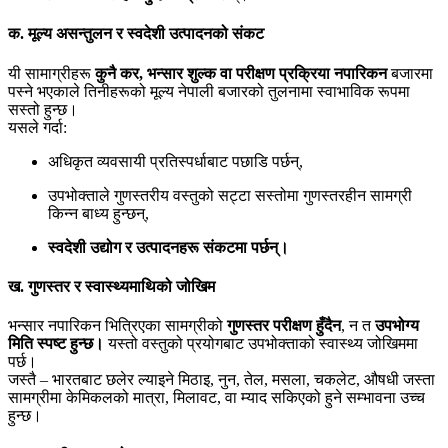
क. मूल्य असन्तुलन र स्वदेशी उत्पादनको संकट
यी सामाग्रीहरू
कुनै कर, भन्सार शुल्क वा परीक्षण प्रक्रिया नपारिकन
बजारमा
पस्ने भएकाले तिनीहरूको मूल्य नेपाली बजारको तुलनामा स्वाभाविक रूपमा
सस्तो हुन्छ।
यसले गर्दा:
अधिकृत व्यवसायी प्रतिस्पर्धाबाट पछाडि पर्छन्,
उपभोक्ताले गुणस्तरीय वस्तुको सट्टा सस्तोमा गुणस्तरहीन सामग्री
किन्न बाध्य हुन्छन्,
स्वदेशी उद्योग र उत्पादनहरू संकटमा पर्छन्।
ख. गुणस्तर र स्वास्थ्यमाथिको जोखिम
भन्सार नपारिकन भित्रिएका सामग्रीको
गुणस्तर परीक्षण हुँदैन
, न त
उपभोग्य
मिति स्पष्ट हुन्छ।
यस्तो वस्तुको प्रयोगबाट उपभोक्ताको स्वास्थ्य जोखिममा
पर्छ।
जस्तै – भारतबाट छलेर ल्याइने मिठाइ, नुन, तेल, मसला, चकलेट, औषधी जस्ता
सामग्रीमा केमिकलको मात्रा, मिलावट, वा म्याद सकिएको हुने सम्भावना उच्च
हुन्छ।