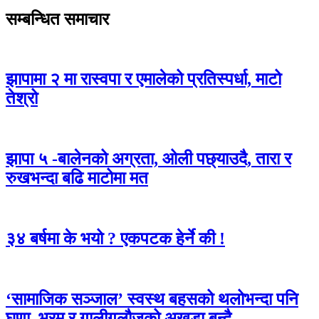
सम्बन्धित समाचार
झापामा २ मा रास्वपा र एमालेको प्रतिस्पर्धा, माटो
तेश्रो
झापा ५ -बालेनको अग्रता, ओली पछ्याउदै, तारा र
रुखभन्दा बढि माटोमा मत
३४ बर्षमा के भयो ? एकपटक हेर्ने की !
‘सामाजिक सञ्जाल’ स्वस्थ बहसको थलोभन्दा पनि
घृणा, भ्रम र गालीगलौजको अखडा बन्दै