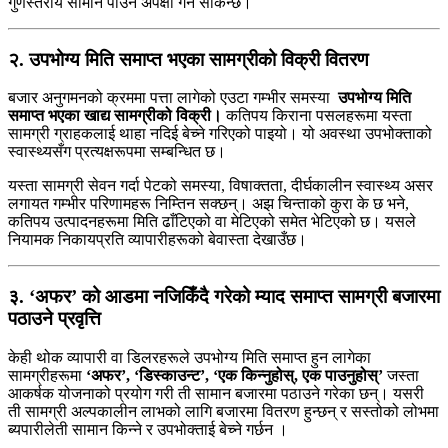
गुणस्तरीय सामान पाउने अपेक्षा गर्न सकिन्छ।
२. उपभोग्य मिति समाप्त भएका सामग्रीको विक्री वितरण
बजार अनुगमनको क्रममा पत्ता लागेको एउटा गम्भीर समस्या
उपभोग्य मिति
समाप्त भएका खाद्य सामग्रीको विक्री।
कतिपय किराना पसलहरूमा यस्ता
सामग्री ग्राहकलाई थाहा नदिई बेच्ने गरिएको पाइयो। यो अवस्था उपभोक्ताको
स्वास्थ्यसँग प्रत्यक्षरूपमा सम्बन्धित छ।
यस्ता सामग्री सेवन गर्दा पेटको समस्या, विषाक्तता, दीर्घकालीन स्वास्थ्य असर
लगायत गम्भीर परिणामहरू निम्तिन सक्छन्। अझ चिन्ताको कुरा के छ भने,
कतिपय उत्पादनहरूमा मिति ढाँटिएको वा मेटिएको समेत भेटिएको छ। यसले
नियामक निकायप्रति व्यापारीहरूको बेवास्ता देखाउँछ।
३. ‘अफर’ को आडमा नजिकिँदै गरेको म्याद समाप्त सामग्री बजारमा
पठाउने प्रवृत्ति
केही थोक व्यापारी वा डिलरहरूले उपभोग्य मिति समाप्त हुन लागेका
सामग्रीहरूमा
‘अफर’, ‘डिस्काउन्ट’, ‘एक किन्नुहोस्, एक पाउनुहोस्’
जस्ता
आकर्षक योजनाको प्रयोग गरी ती सामान बजारमा पठाउने गरेका छन्। यसरी
ती सामग्री अल्पकालीन लाभको लागि बजारमा वितरण हुन्छन् र सस्तोको लोभमा
ब्यपारीलेती सामान किन्ने र उपभोक्ताई बेच्ने गर्छन ।