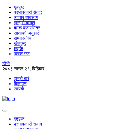
गृहपृष्ठ
प्रभावकारी संवाद
व्यापार ब्यवसाय
हाइप्रोफायल
दमक बजारभित्र
साताको अनुहार
सम्पादकीय
खेलकुद
छड्के
फरक गफ
टीभी
२०८३ साउन २१, बिहिबार
हाम्रो बारे
विज्ञापन
सम्पर्क
गृहपृष्ठ
प्रभावकारी संवाद