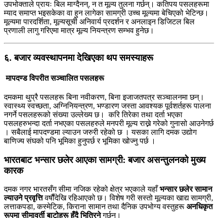
उपभोक्ताले प्रायः बिल माग्दैनन्, न त मूल्य तुलना गर्छन्। कतिपय पसलहरूमा
म्याद समाप्त भइसकेका वा हुन लागेका सामग्री उच्च मूल्यमा बेचिएको भेटिन्छ।
मूल्यमा पारदर्शिता, मूल्यसूची अनिवार्य प्रदर्शन र अनलाइन डिजिटल बिल
प्रणाली लागु गरिएमा मात्र मूल्य नियन्त्रण सम्भव हुनेछ।
६. बजार व्यवस्थापनमा देखिएका थप समस्याहरू
मापदण्ड विपरीत सञ्चालित पसलहरू
दमकमा थुप्रै पसलहरू बिना नवीकरण, बिना इजाजतपत्र सञ्चालनमा छन्।
स्वास्थ्य स्वच्छता, अग्निनियन्त्रण, भण्डारण जस्ता आवश्यक पूर्वशर्तहरू पालना
नगर्ने पसलहरूको संख्या उल्लेख्य छ। करि तिरेका तथा दर्ता भएका
पसलहरुभन्दा दर्ता नभएका पसलहरुले मनपरी मूल्य राख्ने गरेको गुनासो आउनेगर्छ
। सबैलाई मापदण्डमा ल्याउन जरुरी रहेको छ । यसका लागि दमक उद्योग
बाणिज्य संघको पनि भूमिका हुनुपर्छ र भूमिका खोज्नु पर्छ ।
भारतबाट भन्सार छलेर आएका सामग्री: बजार असन्तुलनको मुख्य
कारक
दमक नगर भारतसँग सीमा नजिक रहेको क्षेत्र भएकाले यहाँ
भन्सार छलेर सामान
ल्याउने प्रवृत्ति
वर्षौंदेखि रहिआएको छ। विशेष गरी सस्तो मूल्यका खाद्य सामग्री,
लत्ताकपडा, कस्मेटिक, किराना सामान तथा दैनिक उपभोग्य वस्तुहरू
अनधिकृत
रूपमा सीमावर्ती बाटोहरू हुँदै भित्रिने
गर्छन्।