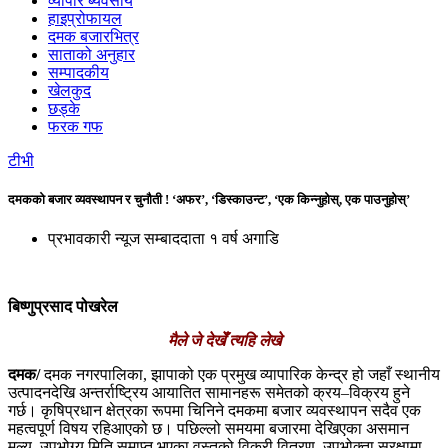
व्यापार ब्यवसाय
हाइप्रोफायल
दमक बजारभित्र
साताको अनुहार
सम्पादकीय
खेलकुद
छड्के
फरक गफ
टीभी
दमकको बजार व्यवस्थापन र चुनौती ! ‘अफर’, ‘डिस्काउन्ट’, ‘एक किन्नुहोस्, एक पाउनुहोस्’
प्रभावकारी न्यूज सम्बाददाता
१ वर्ष अगाडि
बिष्णुप्रसाद पोखरेल
मैले जे देखेँ त्यहि लेखे
दमक/
दमक नगरपालिका, झापाको एक प्रमुख व्यापारिक केन्द्र हो जहाँ स्थानीय
उत्पादनदेखि अन्तर्राष्ट्रिय आयातित सामानहरू समेतको क्रय–विक्रय हुने
गर्छ। कृषिप्रधान क्षेत्रका रूपमा चिनिने दमकमा बजार व्यवस्थापन सदैव एक
महत्वपूर्ण विषय रहिआएको छ। पछिल्लो समयमा बजारमा देखिएका असमान
मूल्य, उपभोग्य मिति समाप्त भएका वस्तुको विक्री वितरण, उपभोक्ता सुरक्षामा