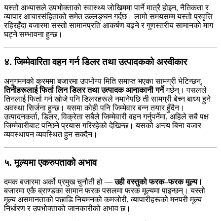
यस्तो अभ्यासले उपभोक्ताको स्वास्थ्य जोखिममा पार्ने मात्रै होइन, नैतिकता र
व्यापार आचारसंहिताको समेत उल्लङ्घन गर्दछ। लामो समयसम्म यस्तो प्रवृत्ति
रहिरहँदा बजारमा सस्तो सामानप्रति आकर्षण बढ्ने र गुणस्तरीय सामानको माग
घट्ने सम्भावना हुन्छ।
४. जिम्मेवारिता वहन गर्न डिलर तथा उत्पादकको अस्वीकार
अनुगमनको क्रममा बजारमा उपभोग्य मिति समाप्त भएका सामग्री भेटिन्छन्,
तिनीहरूलाई फिर्ता लिन डिलर तथा उत्पादक आनाकानी गर्ने
गर्छन्। पसलले
तिनलाई फिर्ता गर्न खोजे पनि डिलरहरूले नमानेपछि ती सामग्री बेच्न बाध्य हुने
अवस्था सिर्जना हुन्छ। यसमा कोही पनि जिम्मेवार बन्न तयार हुँदैन।
उत्पादनकर्ता, डिलर, विक्रेता सबैले जिम्मेवारी वहन गर्नुपर्नेमा, अहिले सबै पक्ष
जिम्मेवारीबाट पन्छिने प्रयास गरिरहेको देखिन्छ। यसको अन्त्य बिना बजार
व्यवस्थापन व्यवस्थित हुन सक्दैन।
५. मूल्यमा एकरुपताको अभाव
दमक बजारमा अर्को प्रमुख चुनौती हो —
उही वस्तुको फरक–फरक मूल्य।
बजारमा एकै ब्राण्डका सामान फरक पसलमा फरक मूल्यमा पाइन्छन्। यस्तो
मूल्य असमानताको पछाडि नियमनको कमजोरी, व्यापारीहरूको मनपरी मूल्य
निर्धारण र उपभोक्ताको जानकारीको अभाव छ।