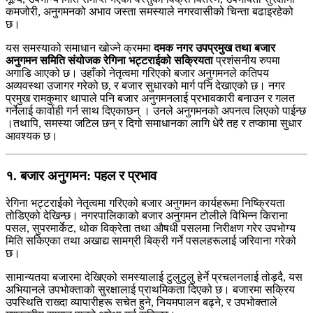
कमजोरी, अनुगमनको अभाव जस्ता समस्याले नगरवासीको चिन्ता बढाइरहेको
छ।
यस समस्याको समाधान खोज्ने क्रममा
दमक नगर उपप्रमुख तथा बजार
अनुगमन समिति संयोजक रेगिना भट्टराईको सक्रियता
प्रशंसनीय रुपमा
अगाडि आएको छ। उहाँको नेतृत्वमा गरिएको बजार अनुगमनले कतिपय
अव्यवस्था उजागर गरेको छ, र बजार सुधारको मार्ग पनि देखाएको छ। नगर
प्रमुख रामकुमार थापाले पनि बजार अनुगमनलाई प्रभावकारी बनाउन र गलत
गर्नेलाई कार्वाही गर्न साथ दिएकाछन् । उनले अनुगमनको अपनत्व लिएको पाईन्छ
।तथापि, समस्या जटिल छन् र दिगो समाधानका लागि धेरै तह र तप्कामा सुधार
आवश्यक छ।
१. बजार अनुगमन: पहल र प्रभाव
रेगिना भट्टराईको नेतृत्वमा गरिएको बजार अनुगमन कार्यहरूमा निष्क्रियता
तोडिएको देखिन्छ। नगरपालिकाको बजार अनुगमन टोलीले विभिन्न किराना
पसल, सुपरमार्केट, थोक विक्रेता तथा औषधी पसलमा निरीक्षण गरेर उपभोग्य
मिति सकिएका तथा अखाद्य सामग्री बिक्री गर्ने पसलहरूलाई जरिवाना गरेको
छ।
सामान्यतया बजारमा देखिएको समस्यालाई टुलुटुलु हेर्ने प्रचलनलाई तोड्दै, यस
अभियानले उपभोक्ताको सुरक्षालाई प्राथमिकता दिएको छ। बजारमा सक्रिय
उपस्थिति राख्दा व्यापारीहरू सचेत हुने, नियमपालन बढ्ने, र उपभोक्ताले