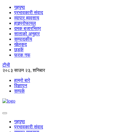
गृहपृष्ठ
प्रभावकारी संवाद
व्यापार ब्यवसाय
हाइप्रोफायल
दमक बजारभित्र
साताको अनुहार
सम्पादकीय
खेलकुद
छड्के
फरक गफ
टीभी
२०८३ साउन २३, शनिबार
हाम्रो बारे
विज्ञापन
सम्पर्क
गृहपृष्ठ
प्रभावकारी संवाद