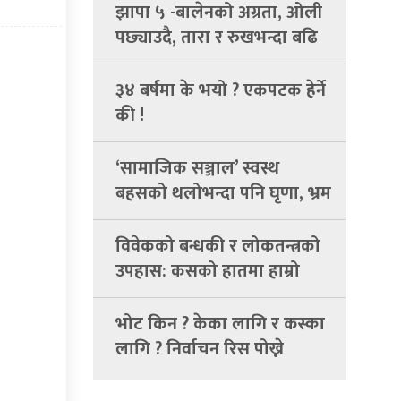
झापा ५ -बालेनको अग्रता, ओली
पछ्याउदै, तारा र रुखभन्दा बढि
माटोमा मत
३४ बर्षमा के भयो ? एकपटक हेर्ने
की !
‘सामाजिक सञ्जाल’ स्वस्थ
बहसको थलोभन्दा पनि घृणा, भ्रम
र गालीगलौजको अखडा बन्दै
विवेकको बन्धकी र लोकतन्त्रको
उपहास: कसको हातमा हाम्रो
भविष्य ?
भोट किन ? केका लागि र कस्का
लागि ? निर्वाचन रिस पोख्ने
माध्यम होइन, समाधान खोज्ने
प्रक्रिया हो