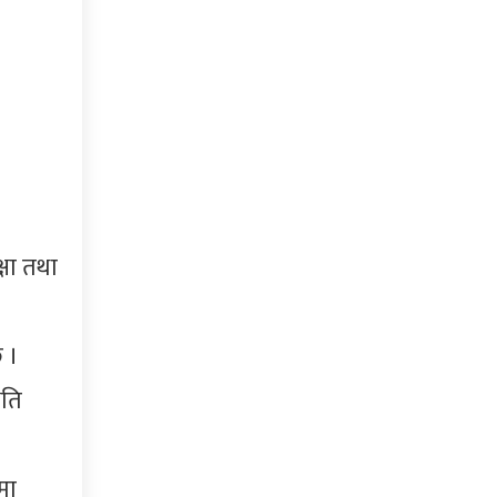
्षा तथा
 ।
षति
मा