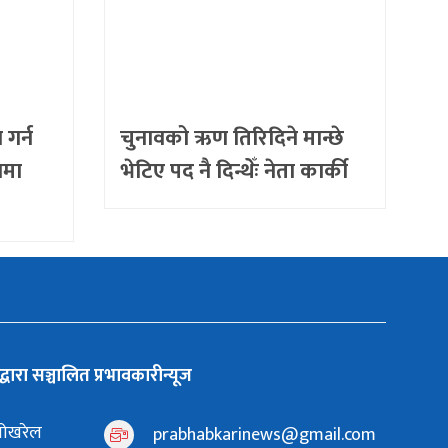
गर्न
चुनावको ऋण तिरिदिने मान्छे
वमा
भेटिए पद नै दिन्थेँः नेता कार्की
्धारा सञ्चालित प्रभावकारीन्यूज
 पोखरेल
prabhabkarinews@gmail.com