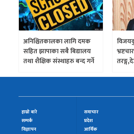
अनिश्चितकालका लागि दमक
विजयक
सहित झापाका सबै बिद्यालय
भ्रष्टचा
तथा शैक्षिक संस्थाहरु बन्द गर्ने
तरङ्ग,
निर्णय
बैठक
हाम्रो बारे
समाचार
सम्पर्क
प्रदेश
विज्ञापन
आर्थिक