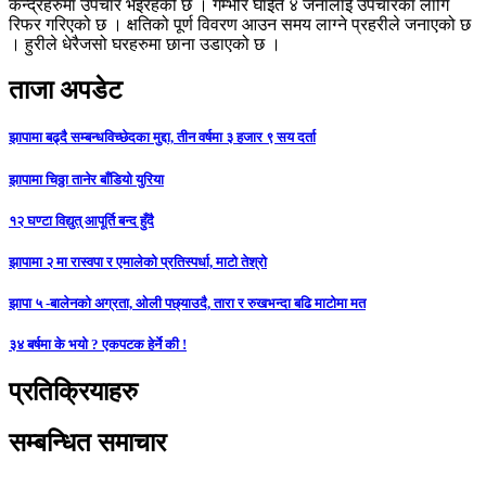
केन्द्रहरुमा उपचार भइरहेको छ । गम्भीर घाईते ४ जनालाई उपचारका लागि
रिफर गरिएको छ । क्षतिको पूर्ण विवरण आउन समय लाग्ने प्रहरीले जनाएको छ
। हुरीले धेरैजसो घरहरुमा छाना उडाएको छ ।
ताजा अपडेट
झापामा बढ्दै सम्बन्धविच्छेदका मुद्दा, तीन वर्षमा ३ हजार ९ सय दर्ता
झापामा चिठ्ठा तानेर बाँडियो युरिया
१२ घण्टा विद्युत् आपूर्ति बन्द हुँदै
झापामा २ मा रास्वपा र एमालेको प्रतिस्पर्धा, माटो तेश्रो
झापा ५ -बालेनको अग्रता, ओली पछ्याउदै, तारा र रुखभन्दा बढि माटोमा मत
३४ बर्षमा के भयो ? एकपटक हेर्ने की !
प्रतिक्रियाहरु
सम्बन्धित समाचार