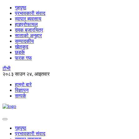
गृहपृष्ठ
प्रभावकारी संवाद
व्यापार ब्यवसाय
हाइप्रोफायल
दमक बजारभित्र
साताको अनुहार
सम्पादकीय
खेलकुद
छड्के
फरक गफ
टीभी
२०८३ साउन २४, आइतवार
हाम्रो बारे
विज्ञापन
सम्पर्क
गृहपृष्ठ
प्रभावकारी संवाद