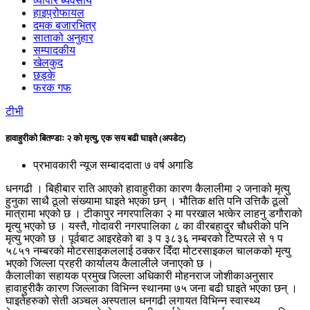
व्यापार ब्यवसाय
हाइप्रोफायल
दमक बजारभित्र
साताको अनुहार
सम्पादकीय
खेलकुद
छड्के
फरक गफ
टीभी
हावाहुरीको बितण्डाः २ को मृत्यु, एक सय बढी घाइते (अपडेट)
प्रभावकारी न्यूज सम्बाददाता
७ वर्ष अगाडि
धनगढी । बिहीबार राति आएको हावाहुरीका कारण कैलालीमा २ जनाको मृत्यु
हुनुका साथै ठूलो संख्यामा घाइते भएका छन् । भौतिक क्षति पनि उत्तिकै ठूलो
मात्रामा भएको छ । टीकापुर नगरपालिका २ मा परखाल भत्केर लाहनु डगौराको
मृृत्यु भएको छ । यस्तै, गोदावरी नगरपालिका ८ का वीरबहादुर चौधरीको पनि
मृत्यु भएको छ । पूर्वबाट आइरहेको बा ३ प ३८३६ नम्बरको टिप्परले से १ प
५८५१ नम्बरको मोटरसाइकललाई ठक्कर दिँदा मोटरसाइकल चालकको मृत्यु
भएको जिल्ला प्रहरी कार्यालय कैलालीले जनाएको छ ।
कैलालीका सहायक प्रमुख जिल्ला अधिकारी मोहनराज जोशीकाअनुसार
हावाहुरीकै कारण जिल्लाका विभिन्न स्थानमा ७५ जना बढी घाइते भएका छन् ।
घाइतेहरुको सेती अञ्चल अस्पताल धनगढी लगायत विभिन्न स्वास्थ्य