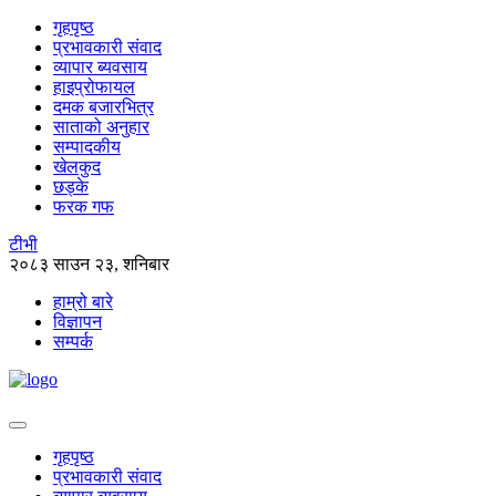
गृहपृष्ठ
प्रभावकारी संवाद
व्यापार ब्यवसाय
हाइप्रोफायल
दमक बजारभित्र
साताको अनुहार
सम्पादकीय
खेलकुद
छड्के
फरक गफ
टीभी
२०८३ साउन २३, शनिबार
हाम्रो बारे
विज्ञापन
सम्पर्क
गृहपृष्ठ
प्रभावकारी संवाद