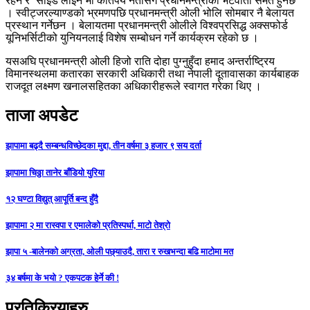
रहने र ‘साइड लाइन’मा कतिपय नेतासँग प्रधानमन्त्रीको भेटवार्ता समेत हुनेछ
। स्वीट्जरल्याण्डको भ्रमणपछि प्रधानमन्त्री ओली भोलि सोमबार नै बेलायत
प्रस्थान गर्नेछन । बेलायतमा प्रधानमन्त्री ओलीले विश्वप्रसिद्ध अक्सफोर्ड
यूनिभर्सिटीको युनियनलाई विशेष सम्बोधन गर्ने कार्यक्रम रहेको छ ।
यसअघि प्रधानमन्त्री ओली हिजो राति दोहा पुग्नुहुँदा हमाद अन्तर्राष्ट्रिय
विमानस्थलमा कतारका सरकारी अधिकारी तथा नेपाली दूतावासका कार्यबाहक
राजदूत लक्ष्मण खनालसहितका अधिकारीहरूले स्वागत गरेका थिए ।
ताजा अपडेट
झापामा बढ्दै सम्बन्धविच्छेदका मुद्दा, तीन वर्षमा ३ हजार ९ सय दर्ता
झापामा चिठ्ठा तानेर बाँडियो युरिया
१२ घण्टा विद्युत् आपूर्ति बन्द हुँदै
झापामा २ मा रास्वपा र एमालेको प्रतिस्पर्धा, माटो तेश्रो
झापा ५ -बालेनको अग्रता, ओली पछ्याउदै, तारा र रुखभन्दा बढि माटोमा मत
३४ बर्षमा के भयो ? एकपटक हेर्ने की !
प्रतिक्रियाहरु