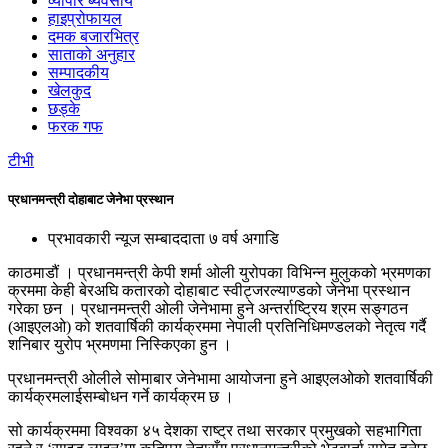
व्यापार ब्यवसाय
हाइप्रोफायल
दमक बजारभित्र
साताको अनुहार
सम्पादकीय
खेलकुद
छड्के
फरक गफ
टीभी
प्रधानमन्त्री दोहाबाट जेनेभा प्रस्थान
प्रभावकारी न्यूज सम्बाददाता
७ वर्ष अगाडि
काठमाडौं । प्रधानमन्त्री केपी शर्मा ओली युरोपका विभिन्न मुलुकको भ्रमणका
क्रममा केही बेरअघि कतारको दोहाबाट स्वीट्जरल्याण्डको जेनेभा प्रस्थान
गरेका छन । प्रधानमन्त्री ओली जेनेभामा हुने अन्तर्राष्ट्रिय श्रम सङ्गठन
(आइएलओ) को शतवार्षिकी कार्यक्रममा नेपाली प्रतिनिधिमण्डलको नेतृत्व गर्दै
शनिबार युरोप भ्रमणमा निस्किएका हुन ।
प्रधानमन्त्री ओलीले सोमाबार जेनेभामा आयोजना हुने आइएलओको शतवार्षिकी
कार्यक्रमलाईसम्बोधन गर्ने कार्यक्रम छ ।
सो कार्यक्रममा विश्वका ४५ देशका राष्ट्र तथा सरकार प्रमुखको सहभागिता