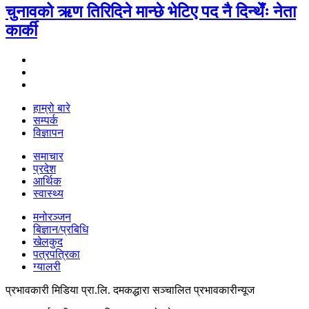
चुनावको ऋण तिरिदिने मान्छे भेटिए पद नै दिन्थेँः नेता
कार्की
हाम्रो बारे
सम्पर्क
विज्ञापन
समाचार
प्रदेश
आर्थिक
स्वास्थ्य
मनोरञ्जन
बिज्ञान/प्रबिधि
खेलकुद
पत्रपत्रिका
ग्यालरी
प्रभावकारी मिडिया प्रा.लि. दमकद्धारा सञ्चालित प्रभावकारीन्यूज