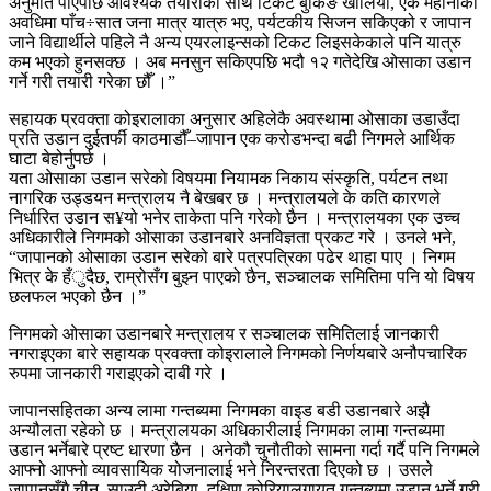
अनुमति पाएपछि आवश्यक तयारीका साथ टिकट बुकिङ खोलियो, एक महीनाको
अवधिमा पाँच÷सात जना मात्र यात्रु भए, पर्यटकीय सिजन सकिएको र जापान
जाने विद्यार्थीले पहिले नै अन्य एयरलाइन्सको टिकट लिइसकेकाले पनि यात्रु
कम भएको हुनसक्छ । अब मनसुन सकिएपछि भदौ १२ गतेदेखि ओसाका उडान
गर्ने गरी तयारी गरेका छौँ ।”
सहायक प्रवक्ता कोइरालाका अनुसार अहिलेकै अवस्थामा ओसाका उडाउँदा
प्रति उडान दुईतर्फी काठमाडौँ–जापान एक करोडभन्दा बढी निगमले आर्थिक
घाटा बेहोर्नुपर्छ ।
यता ओसाका उडान सरेको विषयमा नियामक निकाय संस्कृति, पर्यटन तथा
नागरिक उड्डयन मन्त्रालय नै बेखबर छ । मन्त्रालयले के कति कारणले
निर्धारित उडान स¥यो भनेर ताकेता पनि गरेको छैन । मन्त्रालयका एक उच्च
अधिकारीले निगमको ओसाका उडानबारे अनविज्ञता प्रकट गरे । उनले भने,
“जापानको ओसाका उडान सरेको बारे पत्रपत्रिका पढेर थाहा पाए । निगम
भित्र के हँुदैछ, राम्रोसँग बुझ्न पाएको छैन, सञ्चालक समितिमा पनि यो विषय
छलफल भएको छैन ।”
निगमको ओसाका उडानबारे मन्त्रालय र सञ्चालक समितिलाई जानकारी
नगराइएका बारे सहायक प्रवक्ता कोइरालाले निगमको निर्णयबारे अनौपचारिक
रुपमा जानकारी गराइएको दाबी गरे ।
जापानसहितका अन्य लामा गन्तब्यमा निगमका वाइड बडी उडानबारे अझै
अन्यौलता रहेको छ । मन्त्रालयका अधिकारीलाई निगमका लामा गन्तब्यमा
उडान भर्नेबारे प्रष्ट धारणा छैन । अनेकौ चुनौतीको सामना गर्दा गर्दै पनि निगमले
आफ्नो आफ्नो व्यावसायिक योजनालाई भने निरन्तरता दिएको छ । उसले
जापानसँगै चीन, साउदी अरेबिया, दक्षिण कोरियालगायत गन्तब्यमा उडान भर्ने गरी