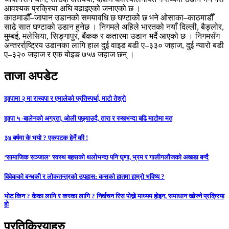
आवश्यक प्रक्रिया अघि बढाइएको जनाएको छ ।
काठमाडौँ–जापान उडानको समयावधि छ घण्टाकोे छ भने ओसाका–काठमाडौँ
साढे सात घण्टाको उडान हुनेछ । निगमले अहिले भारतको नयाँ दिल्ली, बैङ्लोर,
मुम्बई, मलेसिया, सिङ्गापुर, बैंकक र कतारमा उडान भर्दै आएको छ । निगमसँग
अन्तरर्रा्ष्ट्रिय उडानका लागि हाल दुई वाइड बडी ए–३३० जहाज, दुई न्यारो बडी
ए–३२० जहाज र एक बोइङ ७५७ जहाज छन् ।
ताजा अपडेट
झापामा २ मा रास्वपा र एमालेको प्रतिस्पर्धा, माटो तेश्रो
झापा ५ -बालेनको अग्रता, ओली पछ्याउदै, तारा र रुखभन्दा बढि माटोमा मत
३४ बर्षमा के भयो ? एकपटक हेर्ने की !
‘सामाजिक सञ्जाल’ स्वस्थ बहसको थलोभन्दा पनि घृणा, भ्रम र गालीगलौजको अखडा बन्दै
विवेकको बन्धकी र लोकतन्त्रको उपहास: कसको हातमा हाम्रो भविष्य ?
भोट किन ? केका लागि र कस्का लागि ? निर्वाचन रिस पोख्ने माध्यम होइन, समाधान खोज्ने प्रक्रिया
हो
प्रतिक्रियाहरु