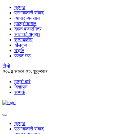
गृहपृष्ठ
प्रभावकारी संवाद
व्यापार ब्यवसाय
हाइप्रोफायल
दमक बजारभित्र
साताको अनुहार
सम्पादकीय
खेलकुद
छड्के
फरक गफ
टीभी
२०८३ साउन २२, शुक्रबार
हाम्रो बारे
विज्ञापन
सम्पर्क
गृहपृष्ठ
प्रभावकारी संवाद