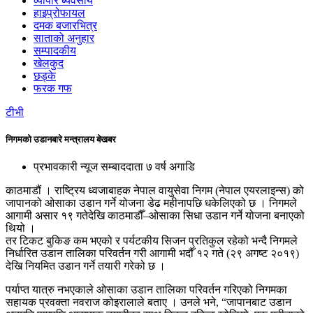
व्यापार ब्यवसाय
हाइप्रोफायल
दमक बजारभित्र
साताको अनुहार
सम्पादकीय
खेलकुद
छड्के
फरक गफ
टीभी
निगमको उडानबारे मन्त्रालय बेखबर
प्रभावकारी न्यूज सम्बाददाता
७ वर्ष अगाडि
काठमाडौं । राष्ट्रिय ध्वजाबाहक नेपाल वायुसेवा निगम (नेपाल एयरलाइन्स) को
जापानको ओसाका उडान गर्ने योजना डेढ महीनापछि धकेलिएको छ । निगमले
आगामी असार १९ गतेदेखि काठमाडौँ–ओसाका सिधा उडान गर्ने योजना बनाएको
थियो ।
तर टिकट बुकिङ कम भएको र पर्यटकीय सिजन प्रतिकुल रहेको भन्दै निगमले
निर्धारित उडान तालिका परिवर्तन गरी आगामी भदौँ १२ गते (२९ अगष्ट २०१९)
देखि नियमित उडान गर्ने तयारी गरेको छ ।
पर्याप्त यात्रु नभएकाले ओसाका उडान तालिका परिवर्तन गरिएको निगमका
सहायक प्रवक्ता नवराज कोइरालाले बताए । उनले भने, “जापानबाट उडान