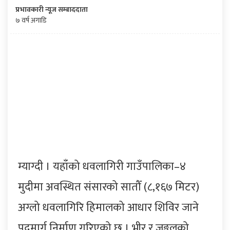
प्रभावकारी न्यूज सम्बाददाता
७ वर्ष अगाडि
म्याग्दी । यहाँको धवलागिरी गाउँपालिका–४
मुदीमा अवस्थित संसारको सातौँ (८,१६७ मिटर)
अग्लो धवलागिरि हिमालको आधार शिविर जाने
पदमार्ग निर्माण गरिएको छ । भीर र जङ्गलको