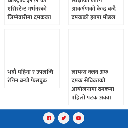
डिस्ट्रिक्ट ३२९२ को
शिक्षाका लागि
एसिस्टेन्ट गर्भनरको
आकर्षणको केन्द्र बन्दै
जिम्मेवारीमा दमकका
दमकको झापा मोडल
रोटरीयन सन्दिप
(जेम्स)
चापागाई
भदौ महिना र उपलब्धि-
लायन्स क्लव अफ
रंगिन बन्यो फेसबुक
दमक सेविकाको
आयोजनामा दमकमा
पहिलो पटक अक्वा
जुम्बा