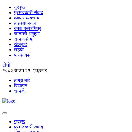
गृहपृष्ठ
प्रभावकारी संवाद
व्यापार ब्यवसाय
हाइप्रोफायल
दमक बजारभित्र
साताको अनुहार
सम्पादकीय
खेलकुद
छड्के
फरक गफ
टीभी
२०८३ साउन २२, शुक्रबार
हाम्रो बारे
विज्ञापन
सम्पर्क
गृहपृष्ठ
प्रभावकारी संवाद