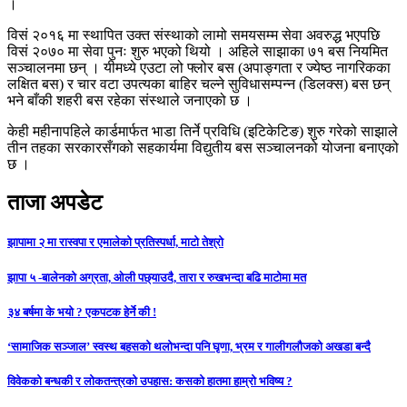
।
विसं २०१६ मा स्थापित उक्त संस्थाको लामो समयसम्म सेवा अवरुद्ध भएपछि
विसं २०७० मा सेवा पुनः शुरु भएको थियो । अहिले साझाका ७१ बस नियमित
सञ्चालनमा छन् । यीमध्ये एउटा लो फ्लोर बस (अपाङ्गता र ज्येष्ठ नागरिकका
लक्षित बस) र चार वटा उपत्यका बाहिर चल्ने सुविधासम्पन्न (डिलक्स) बस छन्
भने बाँकी शहरी बस रहेका संस्थाले जनाएको छ ।
केही महीनापहिले कार्डमार्फत भाडा तिर्ने प्रविधि (इटिकेटिङ) शुरु गरेको साझाले
तीन तहका सरकारसँगको सहकार्यमा विद्युतीय बस सञ्चालनको योजना बनाएको
छ ।
ताजा अपडेट
झापामा २ मा रास्वपा र एमालेको प्रतिस्पर्धा, माटो तेश्रो
झापा ५ -बालेनको अग्रता, ओली पछ्याउदै, तारा र रुखभन्दा बढि माटोमा मत
३४ बर्षमा के भयो ? एकपटक हेर्ने की !
‘सामाजिक सञ्जाल’ स्वस्थ बहसको थलोभन्दा पनि घृणा, भ्रम र गालीगलौजको अखडा बन्दै
विवेकको बन्धकी र लोकतन्त्रको उपहास: कसको हातमा हाम्रो भविष्य ?