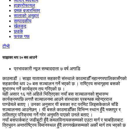
व्यापार ब्यवसाय
हाइप्रोफायल
दमक बजारभित्र
साताको अनुहार
सम्पादकीय
खेलकुद
छड्के
फरक गफ
टीभी
साझाका थप २० बस आउने
प्रभावकारी न्यूज सम्बाददाता
७ वर्ष अगाडि
काठमाडौं । साझा यातायात सहकारी संस्थाले काठमाडौँ महानगरपालिकासँगको
सहकार्यमा थप २० बस सञ्चालन गर्ने भएको छ । राष्ट्रिय सभागृहमा बसको
शुभारम्भ गर्ने कार्यक्रम तय गरिएको छ ।
यही असार १६ गते अहिले भित्रिएका नयाँ बस सञ्चालनको शुभारम्भ
कार्यक्रमपछि लगत्तै सञ्चालनमा आउने संस्थाका प्रबन्धक महेन्द्रराज
पाण्डेयले बताए । उनका अनुसार यी बसका रुट परमिट लिइसकेकाले चाँडै
सञ्चालनमा आउनेछन् । यी बसले काठमाडौँका विभिन्न स्थान हुँदै भक्तपुर र
ललितपुर परिक्रमा गर्ने गरेर अनुमति पाएको उनले बताए ।
नयाँ बसपार्कबाट जडीबुटी हुँदै कमलविनायकसम्मको एउटा मार्ग र चाबहिलबाट
त्रिभुवन अन्तर्राष्ट्रिय विमानस्थल हुँदै लगनखेलसम्मको अर्काे मार्ग तय भएको छ