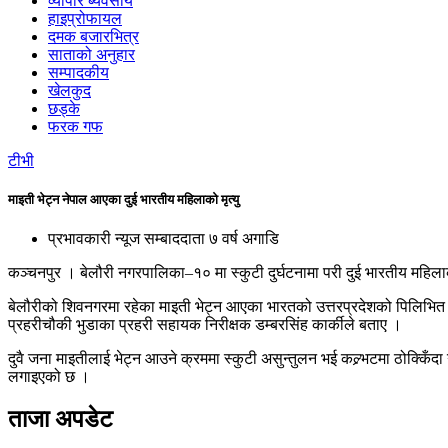
व्यापार ब्यवसाय
हाइप्रोफायल
दमक बजारभित्र
साताको अनुहार
सम्पादकीय
खेलकुद
छड्के
फरक गफ
टीभी
माइती भेट्न नेपाल आएका दुई भारतीय महिलाको मृत्यु
प्रभावकारी न्यूज सम्बाददाता
७ वर्ष अगाडि
कञ्चनपुर । बेलौरी नगरपालिका–१० मा स्कुटी दुर्घटनामा परी दुई भारतीय महिला
बेलौरीको शिवनगरमा रहेका माइती भेट्न आएका भारतको उत्तरप्रदेशको पिलिभित जिल
प्रहरीचौकी भुडाका प्रहरी सहायक निरीक्षक डम्बरसिंह कार्कीले बताए ।
दुवै जना माइतीलाई भेट्न आउने क्रममा स्कुटी असुन्तुलन भई कल्र्भटमा ठोक्किँद
लगाइएको छ ।
ताजा अपडेट