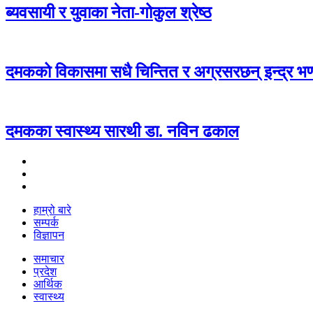
ब्यवसायी र युवाका नेता-गोकुल श्रेष्ठ
दमकको विकासमा सधै चिन्तित र अग्रसरछन् इन्द्र भण्
दमकका स्वास्थ्य सारथी डा. नविन ढकाल
हाम्रो बारे
सम्पर्क
विज्ञापन
समाचार
प्रदेश
आर्थिक
स्वास्थ्य