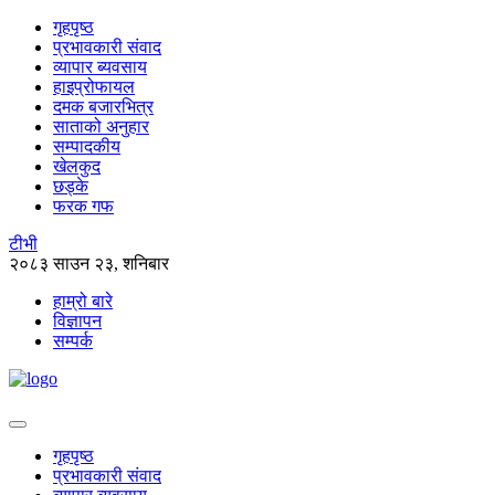
गृहपृष्ठ
प्रभावकारी संवाद
व्यापार ब्यवसाय
हाइप्रोफायल
दमक बजारभित्र
साताको अनुहार
सम्पादकीय
खेलकुद
छड्के
फरक गफ
टीभी
२०८३ साउन २३, शनिबार
हाम्रो बारे
विज्ञापन
सम्पर्क
गृहपृष्ठ
प्रभावकारी संवाद