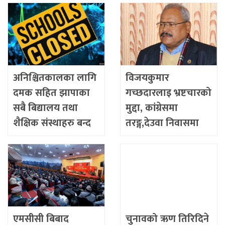
अनिश्चितकालका लागि
विजयकुमार
दमक सहित झापाका
गच्छदारलाइ भ्रष्टचारको
सबै बिद्यालय तथा
मुद्दा, कांग्रेसमा
शैक्षिक संस्थाहरु बन्द
तरङ्ग,देउवा निवासमा
गर्ने निर्णय
आकस्मिक बैठक
एमसीसी बिबाद
चुनावको ऋण तिरिदिने