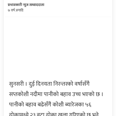
प्रभावकारी न्यूज सम्बाददाता
७ वर्ष अगाडि
सुनसरी । दुई दिनयता निरन्तरको वर्षासँगै
सप्तकोशी नदीमा पानीको बहाव उच्च भएको छ ।
पानीको बहाव बढेसँगै कोशी ब्यारेजका ५६
ढोकामध्ये २३ वटा ढोका खुला गरिएको छ भने