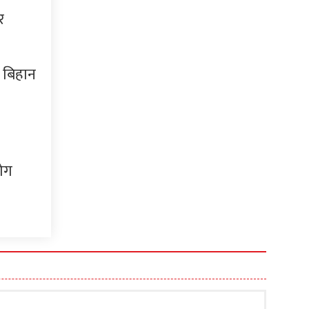
र
र बिहान
ोग