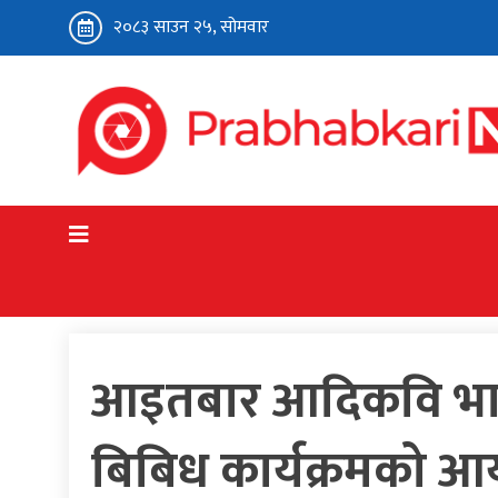
२०८३ साउन २५, सोमवार
गृहपृष्ठ
प्रभावकारी संवाद
व्यापार ब्यवसाय
हाइप्रो
आइतबार आदिकवि भानु
बिबिध कार्यक्रमको 