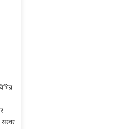
भिन्न
ेर
 सस्वर