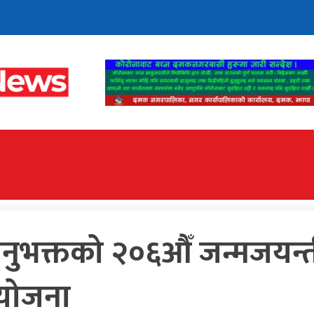
फायल
दमक बजारभित्र
साताको अनुहार
सम्पादकीय
खेलकुद
भक्तको २०६औँ जन्मजयन्त
आयोजना