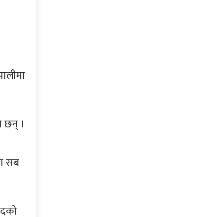
ेपालीमा
ि छन् ।
मा सब
वादको