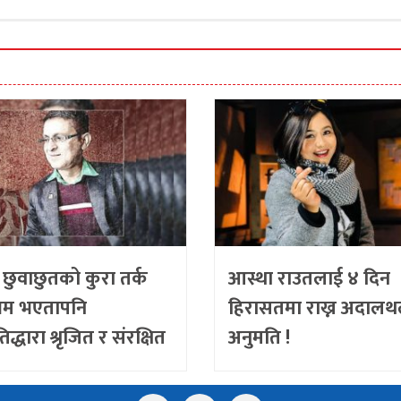
छुवाछुतको कुरा तर्क
आस्था राउतलाई ४ दिन
्रम भएतापनि
हिरासतमा राख्न अदालथल
द्धारा श्रृजित र संरक्षित
अनुमति !
क बितण्डा हो-अधिवक्ता
ुमार पोखरेल