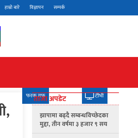
हाम्रो बारे
विज्ञापन
सम्पर्क
छड्के
फरक गफ
टीभी
ताजा अपडेट
ी,
झापामा बढ्दै सम्बन्धविच्छेदका
मुद्दा, तीन वर्षमा ३ हजार ९ सय
दर्ता