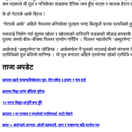
कम भएकाले यी पुल र नजिकैका सडकमा दैनिक जाम हुँदा यात्रु र चालक हैरान 
के हो नेटवर्क आर्क ब्रिज ?
‘नेटवर्क आर्क’ अहिले नेपालमा बनिरहेका पुलहरु भन्दा बिल्कुलै फरक प्रवधिको 
यसलाई निर्माण गर्दा शुरुमा खोला र खोल्साको वारिपारि सडकको चौडाइ बराबरकै ‘अ
पुलमा जस्तो बीच÷बीचमा पिल्लर प्रयोग गरिँदैन । पिल्लर नहालेपनि ‘अब्युटमे
आर्कलाई ‘अब्युटमेन्ट’मा जोडिन्छ । आर्कमार्फत नै पुलको भारलाई बोक्ने संरचना फ
प्रविधिको पुल बलियो मानिन्छ । यो पुल बनाउन अहिले प्रयोगमा रहेको प्रविध
ताजा अपडेट
झापामा बढ्दै सम्बन्धविच्छेदका मुद्दा, तीन वर्षमा ३ हजार ९ सय दर्ता
झापामा चिठ्ठा तानेर बाँडियो युरिया
१२ घण्टा विद्युत् आपूर्ति बन्द हुँदै
झापामा २ मा रास्वपा र एमालेको प्रतिस्पर्धा, माटो तेश्रो
झापा ५ -बालेनको अग्रता, ओली पछ्याउदै, तारा र रुखभन्दा बढि माटोमा मत