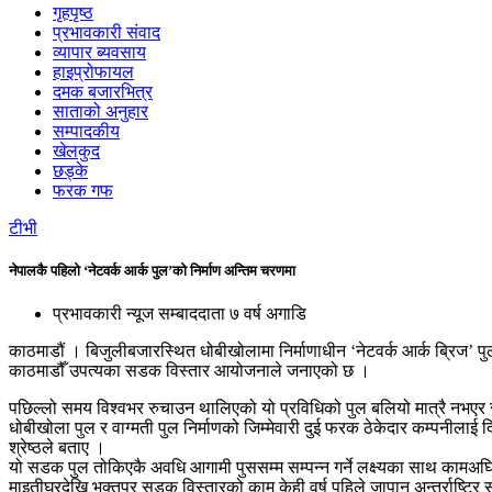
गृहपृष्ठ
प्रभावकारी संवाद
व्यापार ब्यवसाय
हाइप्रोफायल
दमक बजारभित्र
साताको अनुहार
सम्पादकीय
खेलकुद
छड्के
फरक गफ
टीभी
नेपालकै पहिलो ‘नेटवर्क आर्क पुल’को निर्माण अन्तिम चरणमा
प्रभावकारी न्यूज सम्बाददाता
७ वर्ष अगाडि
काठमाडौं । बिजुलीबजारस्थित धोबीखोलामा निर्माणाधीन ‘नेटवर्क आर्क ब्रिज’ पु
काठमाडौँ उपत्यका सडक विस्तार आयोजनाले जनाएको छ ।
पछिल्लो समय विश्वभर रुचाउन थालिएको यो प्रविधिको पुल बलियो मात्रै नभएर सौन्
धोबीखोला पुल र वाग्मती पुल निर्माणको जिम्मेवारी दुई फरक ठेकेदार कम्पनीला
श्रेष्ठले बताए ।
यो सडक पुल तोकिएकै अवधि आगामी पुससम्म सम्पन्न गर्ने लक्ष्यका साथ कामअघ
माइतीघरदेखि भक्तपुर सडक विस्तारको काम केही वर्ष पहिले जापान अन्तर्राष्