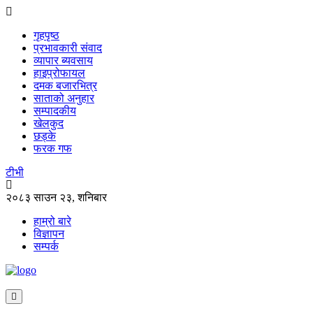
गृहपृष्ठ
प्रभावकारी संवाद
व्यापार ब्यवसाय
हाइप्रोफायल
दमक बजारभित्र
साताको अनुहार
सम्पादकीय
खेलकुद
छड्के
फरक गफ
टीभी
२०८३ साउन २३, शनिबार
हाम्रो बारे
विज्ञापन
सम्पर्क