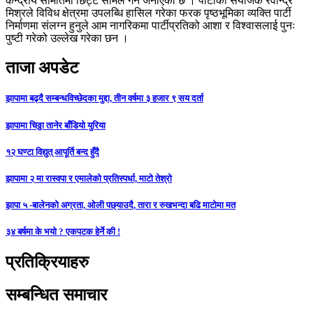
केन्द्रीय समितिमा छिट्टै सामेल गर्ने जनाएको छ । पार्टीका संयोजक रवीन्द्र
मिश्रले विविध क्षेत्रमा उपलब्धि हासिल गरेका फरक पृष्ठभूमिका व्यक्ति पार्टी
निर्माणमा संलग्न हुनुले आम नागरिकमा पार्टीप्रतिको आशा र विश्वासलाई पुनः
पुष्टी गरेको उल्लेख गरेका छन ।
ताजा अपडेट
झापामा बढ्दै सम्बन्धविच्छेदका मुद्दा, तीन वर्षमा ३ हजार ९ सय दर्ता
झापामा चिठ्ठा तानेर बाँडियो युरिया
१२ घण्टा विद्युत् आपूर्ति बन्द हुँदै
झापामा २ मा रास्वपा र एमालेको प्रतिस्पर्धा, माटो तेश्रो
झापा ५ -बालेनको अग्रता, ओली पछ्याउदै, तारा र रुखभन्दा बढि माटोमा मत
३४ बर्षमा के भयो ? एकपटक हेर्ने की !
प्रतिक्रियाहरु
सम्बन्धित समाचार