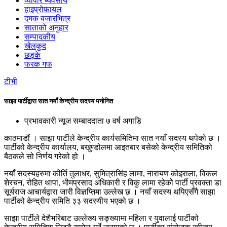
व्यापार ब्यवसाय
हाइप्रोफायल
दमक बजारभित्र
साताको अनुहार
सम्पादकीय
खेलकुद
छड्के
फरक गफ
टीभी
साझा पार्टीद्वारा सात नयाँ केन्द्रीय सदस्य मनोनित
प्रभावकारी न्यूज सम्बाददाता
७ वर्ष अगाडि
काठमाडौं । साझा पार्टीले केन्द्रीय कार्यसमितिमा सात नयाँ सदस्य थपेको छ ।
पार्टीको केन्द्रीय कार्यालय, बखुण्डोलमा आइतबार बसेको केन्द्रीय समितिको
बैठकले सो निर्णय गरेको हो ।
नयाँ सदस्यहरुमा कीर्ति तुलाधर, सुमित्रासिंह लामा, नारायण कोइराला, विकल
शेरचन, रोहित थापा, भीमप्रसाद अधिकारी र विकु लामा रहेकोे पार्टी प्रवक्ता डा
सूर्यराज आचार्यद्वारा जारी विज्ञप्तिमा उल्लेख छ । नयाँ सदस्य थपिएसँगै साझा
पार्टीको केन्द्रीय समिति ३३ सदस्यीय भएको छ ।
साझा पार्टीले देशैभरिबाट उल्लेख्य सङ्ख्यामा महिला र युवालाई पार्टीको