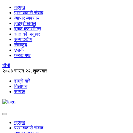
गृहपृष्ठ
प्रभावकारी संवाद
व्यापार ब्यवसाय
हाइप्रोफायल
दमक बजारभित्र
साताको अनुहार
सम्पादकीय
खेलकुद
छड्के
फरक गफ
टीभी
२०८३ साउन २२, शुक्रबार
हाम्रो बारे
विज्ञापन
सम्पर्क
गृहपृष्ठ
प्रभावकारी संवाद