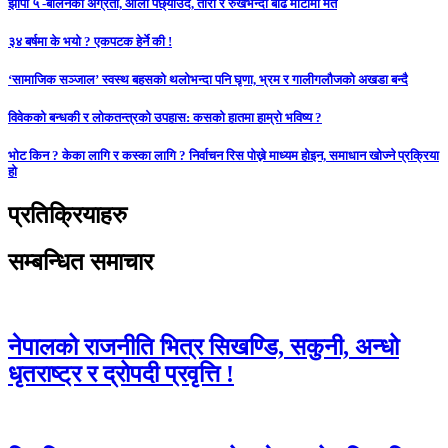
झापा ५ -बालेनको अग्रता, ओली पछ्याउदै, तारा र रुखभन्दा बढि माटोमा मत
३४ बर्षमा के भयो ? एकपटक हेर्ने की !
‘सामाजिक सञ्जाल’ स्वस्थ बहसको थलोभन्दा पनि घृणा, भ्रम र गालीगलौजको अखडा बन्दै
विवेकको बन्धकी र लोकतन्त्रको उपहास: कसको हातमा हाम्रो भविष्य ?
भोट किन ? केका लागि र कस्का लागि ? निर्वाचन रिस पोख्ने माध्यम होइन, समाधान खोज्ने प्रक्रिया
हो
प्रतिक्रियाहरु
सम्बन्धित समाचार
नेपालको राजनीति भित्र सिखण्डि, सकुनी, अन्धो
धृतराष्ट्र र द्रोपदी प्रवृत्ति !