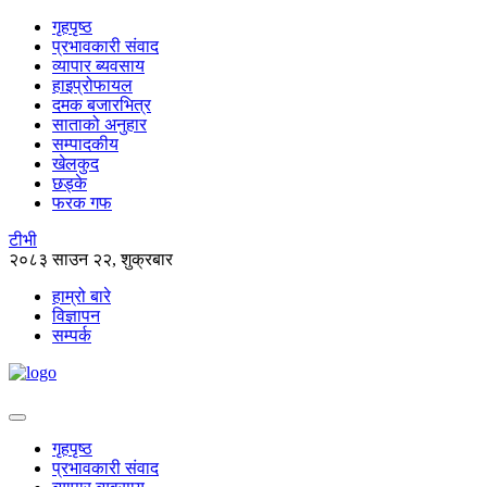
गृहपृष्ठ
प्रभावकारी संवाद
व्यापार ब्यवसाय
हाइप्रोफायल
दमक बजारभित्र
साताको अनुहार
सम्पादकीय
खेलकुद
छड्के
फरक गफ
टीभी
२०८३ साउन २२, शुक्रबार
हाम्रो बारे
विज्ञापन
सम्पर्क
गृहपृष्ठ
प्रभावकारी संवाद