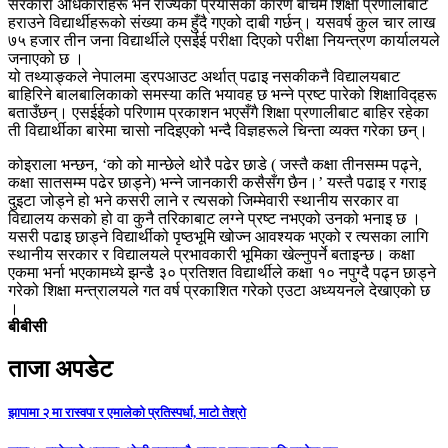
सरकारी अधिकारीहरू भने राज्यको प्रयासका कारण बीचमै शिक्षा प्रणालीबाट
हराउने विद्यार्थीहरूको संख्या कम हुँदै गएको दाबी गर्छन्। यसवर्ष कुल चार लाख
७५ हजार तीन जना विद्यार्थीले एसईई परीक्षा दिएको परीक्षा नियन्त्रण कार्यालयले
जनाएको छ ।
यो तथ्याङ्कले नेपालमा ड्रपआउट अर्थात् पढाइ नसकीकनै विद्यालयबाट
बाहिरिने बालबालिकाको समस्या कति भयावह छ भन्ने प्रष्ट पारेको शिक्षाविद्हरू
बताउँछन्। एसईईको परिणाम प्रकाशन भएसँगै शिक्षा प्रणालीबाट बाहिर रहेका
ती विद्यार्थीका बारेमा चासो नदिइएको भन्दै विज्ञहरूले चिन्ता व्यक्त गरेका छन्।
कोइराला भन्छन, ‘को को मान्छेले थोरै पढेर छाडे ( जस्तै कक्षा तीनसम्म पढ्ने,
कक्षा सातसम्म पढेर छाड्ने) भन्ने जानकारी कसैसँग छैन।’ यस्तै पढाइ र गराइ
दुइटा जोड्ने हो भने कसरी लाने र त्यसको जिम्मेवारी स्थानीय सरकार वा
विद्यालय कसको हो वा कुनै तरिकाबाट लग्ने प्रष्ट नभएको उनको भनाइ छ ।
यसरी पढाइ छाड्ने विद्यार्थीको पृष्ठभूमि खोज्न आवश्यक भएको र त्यसका लागि
स्थानीय सरकार र विद्यालयले प्रभावकारी भूमिका खेल्नुपर्ने बताइन्छ। कक्षा
एकमा भर्ना भएकामध्ये झन्डै ३० प्रतिशत विद्यार्थीले कक्षा १० नपुग्दै पढ्न छाड्ने
गरेको शिक्षा मन्त्रालयले गत वर्ष प्रकाशित गरेको एउटा अध्ययनले देखाएको छ
।
बीबीसी
ताजा अपडेट
झापामा २ मा रास्वपा र एमालेको प्रतिस्पर्धा, माटो तेश्रो