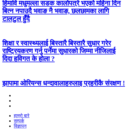
हिमावि मधुमल्ला सडक कालोपत्रे भएको महिना दिन
बित्न नपाउदै भवाङ नै भवाङ, छलछामका लागि
टालटुल हुँदै
शिक्षा र स्वास्थ्यलाई बिस्तारै बिस्तारै सुधार गरेर
राष्ट्रियकरण गर्नु पर्नेमा सुधारको जिम्मा नीजिलाई
दिदा हविगत के होला ?
झापामा ओरियन्स धन्दावालाहरुलाइ प्रहरीकै संरक्षण !
हाम्रो बारे
सम्पर्क
विज्ञापन