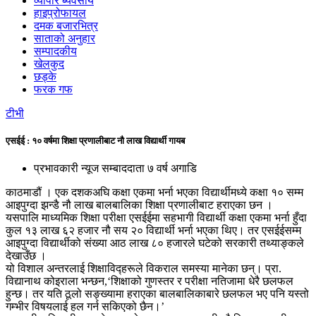
व्यापार ब्यवसाय
हाइप्रोफायल
दमक बजारभित्र
साताको अनुहार
सम्पादकीय
खेलकुद
छड्के
फरक गफ
टीभी
एसईई : १० वर्षमा शिक्षा प्रणालीबाट नौ लाख विद्यार्थी गायब
प्रभावकारी न्यूज सम्बाददाता
७ वर्ष अगाडि
काठमाडौं । एक दशकअघि कक्षा एकमा भर्ना भएका विद्यार्थीमध्ये कक्षा १० सम्म
आइपुग्दा झन्डै नौ लाख बालबालिका शिक्षा प्रणालीबाट हराएका छन ।
यसपालि माध्यमिक शिक्षा परीक्षा एसईईमा सहभागी विद्यार्थी कक्षा एकमा भर्ना हुँदा
कुल १३ लाख ६२ हजार नौ सय २० विद्यार्थी भर्ना भएका थिए। तर एसईईसम्म
आइपुग्दा विद्यार्थीको संख्या आठ लाख ८० हजारले घटेको सरकारी तथ्याङ्कले
देखाउँछ ।
यो विशाल अन्तरलाई शिक्षाविद्हरूले विकराल समस्या मानेका छन्। प्रा.
विद्यानाथ कोइराला भन्छन,‘शिक्षाको गुणस्तर र परीक्षा नतिजामा धेरै छलफल
हुन्छ। तर यति ठूलो सङ्ख्यामा हराएका बालबालिकाबारे छलफल भए पनि यस्तो
गम्भीर विषयलाई हल गर्न सकिएको छैन।’