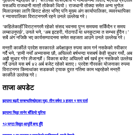
गृहकार्य भइरहेको छ।’ सत्तापक्ष सांसदबीच नै नामाकंनमा विवाद भएपछि प्रदेशले
यसअघि राजधानी मात्रै तोकेको थियो। राजधानी तोक्दा समेत अन्य भुगोल
मिलाउनका लागि बिराट क्षेत्र भनिए पनि मुख्य अंग कार्यापालिका, व्यवस्थापिका
र न्यायपालिका विराटनगरमै रहने उनले उल्लेख गरे।
‘कहिलेकाहीँ विराटनगरमै रहेको संसद भवनमा पुग्न समयमा सकिँदैन र समय
लम्बाउनुपर्छ’, उनले भने, ‘अब इटहरी, गोठगाउँ या धनकुटामा त सम्भव हुँदैन।’
सबै अंग नजिकै भए कार्यसम्पादनमा समेत सहजता आउने उनले उल्लेख गरे।
मन्त्री कार्कीले प्रदेश सरकारले अपेक्षाकृत रुपमा काम गर्न नसकेको स्वीकार
गर्दै भने, ‘हामी नयाँ अभ्यासमा छौ, अघिल्लो बर्षभन्दा यसबर्ष केही सुधार गर्यो, अब
अझै सुधार गरेर लैजान्छौं। विकास बजेट अघिल्लो बर्ष खर्च हुन नसकेको उल्लेख
गर्दै उनले यस बर्ष ४२ अर्ब बजेट रहेको बताए। प्रदेश गौरवका योजनाका रुपमा
विराटनगर किमाथांका सडकको ट्याक दु्रत गतिमा काम भइरहेको मन्त्री
कार्कीले उल्लेख गरे।
ताजा अपडेट
झापामा बढ्दै सम्बन्धविच्छेदका मुद्दा, तीन वर्षमा ३ हजार ९ सय दर्ता
झापामा चिठ्ठा तानेर बाँडियो युरिया
१२ घण्टा विद्युत् आपूर्ति बन्द हुँदै