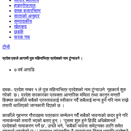
व्यापार ब्यवसाय
हाइप्रोफायल
दमक बजारभित्र
साताको अनुहार
सम्पादकीय
खेलकुद
छड्के
फरक गफ
टीभी
प्रदेश एकले आगामी पुस महिनाभित्र प्रदेशको नाम टुंग्याउने ।
७ वर्ष अगाडि
दमक– प्रदेश नम्बर १ ले पुस महिनाभित्र प्रदेशको नाम टुंग्याउने गृहकार्य शुरु
गरेको छ। प्रदेश सरकारका प्रवक्ता आन्तरिक ममिला तथा कानुन मन्त्री
हिक्मत कार्कीले सबैको प्रस्तावलाई स्वीकार गर्दै सबैलाई मान्य हुने गरि नाम राख्ने
तयारी थालिएको जानकारी दिएको छ ।
कार्कीले गृहनगर गौरादहमा पत्रकार सम्मेलन गर्दै सबैको भावनाको कदर हुने गरि
नामाकंनको तयारी भएको बताए हुन् । ‘पुसमा शुरु हुने हिउँदे अधिबेशनले
प्रदेशको नामाकरण गर्ने छ’, उनले भने, ‘सबैको भावना समेट्नका लागि समेत