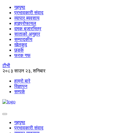
गृहपृष्ठ
प्रभावकारी संवाद
व्यापार ब्यवसाय
हाइप्रोफायल
दमक बजारभित्र
साताको अनुहार
सम्पादकीय
खेलकुद
छड्के
फरक गफ
टीभी
२०८३ साउन २३, शनिबार
हाम्रो बारे
विज्ञापन
सम्पर्क
गृहपृष्ठ
प्रभावकारी संवाद