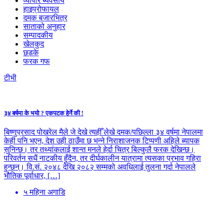
व्यापार ब्यवसाय
हाइप्रोफायल
दमक बजारभित्र
साताको अनुहार
सम्पादकीय
खेलकुद
छड्के
फरक गफ
टीभी
३४ बर्षमा के भयो ? एकपटक हेर्ने की !
बिष्णुप्रसाद पोखरेल मैले जे देखे त्यहीँ लेखे दमक/पछिल्ला ३४ वर्षमा नेपालमा
केही पनि भएन, देश उही ठाउँमा छ भन्ने निराशाजनक टिप्पणी अहिले ब्यापक
सुनिन्छ। तर तथ्यांकलाई शान्त मनले हेर्दा चित्र बिल्कुलै फरक देखिन्छ।
परिवर्तन सधैं नाटकीय हुँदैन, तर दीर्घकालीन यात्रामा त्यसका प्रभाव गहिरा
हुन्छन्। वि.सं. २०४८ देखि २०८२ सम्मको अवधिलाई तुलना गर्दा नेपालले
भौतिक पूर्वाधार, […]
५ महिना अगाडि