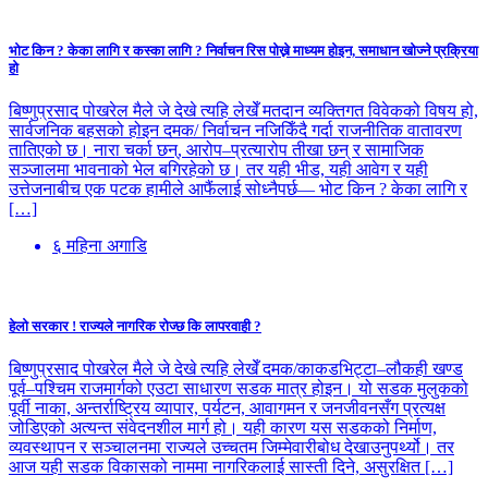
भोट किन ? केका लागि र कस्का लागि ? निर्वाचन रिस पोख्ने माध्यम होइन, समाधान खोज्ने प्रक्रिया
हो
बिष्णुप्रसाद पोखरेल मैले जे देखे त्यहि लेखेँ मतदान व्यक्तिगत विवेकको विषय हो,
सार्वजनिक बहसको होइन दमक/ निर्वाचन नजिकिँदै गर्दा राजनीतिक वातावरण
तातिएको छ। नारा चर्का छन्, आरोप–प्रत्यारोप तीखा छन् र सामाजिक
सञ्जालमा भावनाको भेल बगिरहेको छ। तर यही भीड, यही आवेग र यही
उत्तेजनाबीच एक पटक हामीले आफैंलाई सोध्नैपर्छ— भोट किन ? केका लागि र
[…]
६ महिना अगाडि
हेलो सरकार ! राज्यले नागरिक रोज्छ कि लापरवाही ?
बिष्णुप्रसाद पोखरेल मैले जे देखे त्यहि लेखेँ दमक/काकडभिट्टा–लौकही खण्ड
पूर्व–पश्चिम राजमार्गको एउटा साधारण सडक मात्र होइन। यो सडक मुलुकको
पूर्वी नाका, अन्तर्राष्ट्रिय व्यापार, पर्यटन, आवागमन र जनजीवनसँग प्रत्यक्ष
जोडिएको अत्यन्त संवेदनशील मार्ग हो। यही कारण यस सडकको निर्माण,
व्यवस्थापन र सञ्चालनमा राज्यले उच्चतम जिम्मेवारीबोध देखाउनुपर्थ्यो। तर
आज यही सडक विकासको नाममा नागरिकलाई सास्ती दिने, असुरक्षित […]