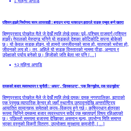
८ महिना अगाडि
एशियन हाइवे निर्माणमा चरम लापरवाही ! बनाउन भन्दा भत्काउन हतारले सडक एम्बुस बन्ने खतरा
बिष्णुप्रसाद पोखरेल मैले जे देखेँ त्यहि लेखे दमक/ पूर्व–पश्चिम राजमार्ग (एशियन
हाइवे) नेपालको मेरुदण्ड भनिने यो सडकले देशका कोटिकोटि सपना बोकेको
छ। यो केवल सडक होइन, यो हाम्रो जनजीवनको सास हो, यात्राको भरोसा हो,
जीवनको लय हो। तर, अहिले यो सडक विस्तारको नाममा पीडा, अन्याय र
उपेक्षाको पर्याय बनेको छ। हिजोको जति बेला भए पनि […]
१२ महिना अगाडि
दमकको बजार व्यवस्थापन र चुनौती ! ‘अफर’, ‘डिस्काउन्ट’, ‘एक किन्नुहोस्, एक पाउनुहोस्’
बिष्णुप्रसाद पोखरेल मैले जे देखेँ त्यहि लेखे दमक/ दमक नगरपालिका, झापाको
एक प्रमुख व्यापारिक केन्द्र हो जहाँ स्थानीय उत्पादनदेखि अन्तर्राष्ट्रिय
आयातित सामानहरू समेतको क्रय–विक्रय हुने गर्छ। कृषिप्रधान क्षेत्रका
रूपमा चिनिने दमकमा बजार व्यवस्थापन सदैव एक महत्वपूर्ण विषय रहिआएको
छ। पछिल्लो समयमा बजारमा देखिएका असमान मूल्य, उपभोग्य मिति समाप्त
भएका वस्तुको विक्री वितरण, उपभोक्ता सुरक्षामा कमजोरी, […]