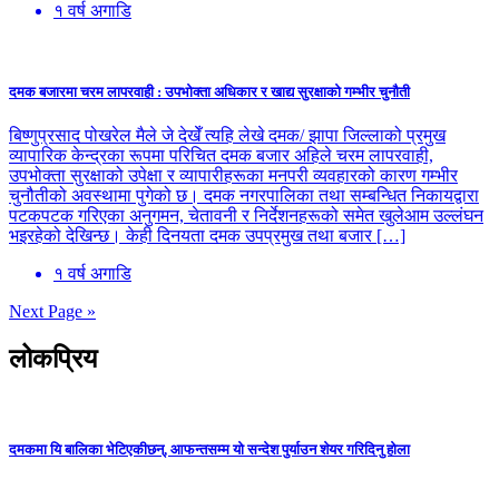
१ वर्ष अगाडि
दमक बजारमा चरम लापरवाही : उपभोक्ता अधिकार र खाद्य सुरक्षाको गम्भीर चुनौती
बिष्णुप्रसाद पोखरेल मैले जे देखेँ त्यहि लेखे दमक/ झापा जिल्लाको प्रमुख
व्यापारिक केन्द्रका रूपमा परिचित दमक बजार अहिले चरम लापरवाही,
उपभोक्ता सुरक्षाको उपेक्षा र व्यापारीहरूका मनपरी व्यवहारको कारण गम्भीर
चुनौतीको अवस्थामा पुगेको छ। दमक नगरपालिका तथा सम्बन्धित निकायद्वारा
पटकपटक गरिएका अनुगमन, चेतावनी र निर्देशनहरूको समेत खुलेआम उल्लंघन
भइरहेको देखिन्छ। केही दिनयता दमक उपप्रमुख तथा बजार […]
१ वर्ष अगाडि
Next Page »
लोकप्रिय
दमकमा यि बालिका भेटिएकीछन्, आफन्तसम्म यो सन्देश पुर्याउन शेयर गरिदिनु होला