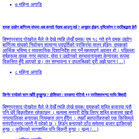
७ महिना अगाडि
दमक उद्योग बाणिज्य संघमा अब कस्तो नेतृत्व आउनु पर्छ ? अनुहार होइन, दृष्टिकोण र प्रतिबद्धता हेरौ
बिष्णुप्रसाद पोखरेल मैले जे देखे त्यहि लेखेँ दमक/ पुष १८ गते हुने दमक उद्योग
बाणिज्य संघको निर्वाचन सामान्य पदपूर्तिको प्रक्रिया मात्र होइन, दमकको
आर्थिक भविष्य र व्यवसायिक दिशानिर्देश तय गर्ने महत्वपूर्ण अवसर हो। पछिल्ला
वर्षहरूमा दमक नगर व्यापार, सेवा र उद्योगको सम्भावनायुक्त केन्द्रका रूपमा
विकसित हुँदै आएको छ। तर सम्भावना र उपलब्धिको दूरी अझै घट्न […]
८ महिना अगाडि
किनेर रायोको साग खाँदै हुनुहुन्छ ? होशियार ! दमकमा भेटियो ९९ प्रतिशतभन्दा माथि बिषादी
बिष्णुप्रसाद पोखरेल मैले जे देखेँ त्यहि लेखे दमक/ दमकको शब्जि बजारमा यसै
पनि धेरै बिकृतीहरु रहेकाछन् । मूल्यमा मनपरी देखि लिएर शब्जि बजारमा खासै
नगरपालिका बनाएका नियमहरु लागु हुँदैन । त्यहाँ ब्यापारीहरुको एक किसिमले
मनपरीतन्त्र जस्तै नै रहेको छ । हिड्न बनाएको ठाँउ समेतमा बजार ढाकिएको
हुन्छ । कुहिएको सागशब्जि पनि बिक्री हुन्छ । मूल्य […]