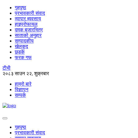
गृहपृष्ठ
प्रभावकारी संवाद
व्यापार ब्यवसाय
हाइप्रोफायल
दमक बजारभित्र
साताको अनुहार
सम्पादकीय
खेलकुद
छड्के
फरक गफ
टीभी
२०८३ साउन २२, शुक्रबार
हाम्रो बारे
विज्ञापन
सम्पर्क
गृहपृष्ठ
प्रभावकारी संवाद