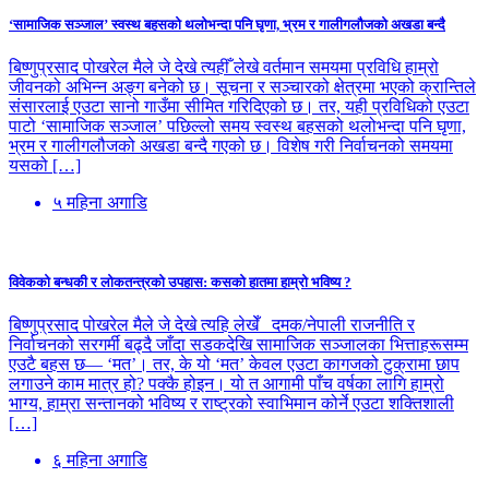
‘सामाजिक सञ्जाल’ स्वस्थ बहसको थलोभन्दा पनि घृणा, भ्रम र गालीगलौजको अखडा बन्दै
बिष्णुप्रसाद पोखरेल मैले जे देखे त्यहीँ लेखे वर्तमान समयमा प्रविधि हाम्रो
जीवनको अभिन्न अङ्ग बनेको छ। सूचना र सञ्चारको क्षेत्रमा भएको क्रान्तिले
संसारलाई एउटा सानो गाउँमा सीमित गरिदिएको छ। तर, यही प्रविधिको एउटा
पाटो ‘सामाजिक सञ्जाल’ पछिल्लो समय स्वस्थ बहसको थलोभन्दा पनि घृणा,
भ्रम र गालीगलौजको अखडा बन्दै गएको छ। विशेष गरी निर्वाचनको समयमा
यसको […]
५ महिना अगाडि
विवेकको बन्धकी र लोकतन्त्रको उपहास: कसको हातमा हाम्रो भविष्य ?
बिष्णुप्रसाद पोखरेल मैले जे देखे त्यहि लेखेँ दमक/नेपाली राजनीति र
निर्वाचनको सरगर्मी बढ्दै जाँदा सडकदेखि सामाजिक सञ्जालका भित्ताहरूसम्म
एउटै बहस छ— ‘मत’। तर, के यो ‘मत’ केवल एउटा कागजको टुक्रामा छाप
लगाउने काम मात्र हो? पक्कै होइन। यो त आगामी पाँच वर्षका लागि हाम्रो
भाग्य, हाम्रा सन्तानको भविष्य र राष्ट्रको स्वाभिमान कोर्ने एउटा शक्तिशाली
[…]
६ महिना अगाडि